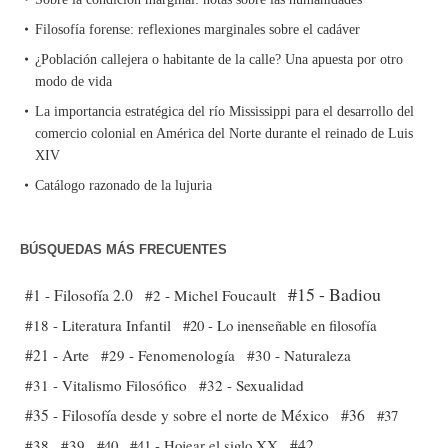
Filosofía forense: reflexiones marginales sobre el cadáver
¿Población callejera o habitante de la calle? Una apuesta por otro
modo de vida
La importancia estratégica del río Mississippi para el desarrollo del
comercio colonial en América del Norte durante el reinado de Luis
XIV
Catálogo razonado de la lujuria
BÚSQUEDAS MÁS FRECUENTES
#15 - Badiou
#1 - Filosofía 2.0
#2 - Michel Foucault
#18 - Literatura Infantil
#20 - Lo inenseñable en filosofía
#21 - Arte
#29 - Fenomenología
#30 - Naturaleza
#31 - Vitalismo Filosófico
#32 - Sexualidad
#35 - Filosofía desde y sobre el norte de México
#36
#37
#38
#39
#40
#41 - Hojear el siglo XX
#42