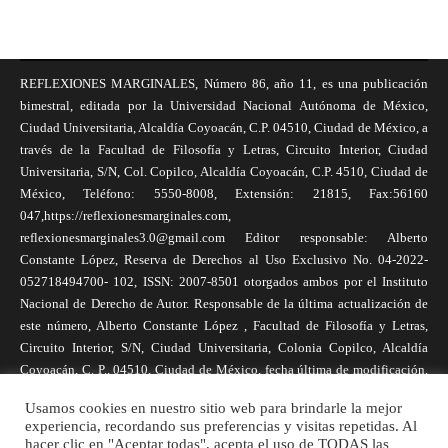
REFLEXIONES MARGINALES, Número 86, año 11, es una publicación
bimestral, editada por la Universidad Nacional Autónoma de México,
Ciudad Universitaria, Alcaldía Coyoacán, C.P. 04510, Ciudad de México, a
través de la Facultad de Filosofía y Letras, Circuito Interior, Ciudad
Universitaria, S/N, Col. Copilco, Alcaldía Coyoacán, C.P. 4510, Ciudad de
México, Teléfono: 5550-8008, Extensión: 21815, Fax:56160
047,https://reflexionesmarginales.com,
reflexionesmarginales3.0@gmail.com Editor responsable: Alberto
Constante López, Reserva de Derechos al Uso Exclusivo No. 04-2022-
052718494700- 102, ISSN: 2007-8501 otorgados ambos por el Instituto
Nacional de Derecho de Autor. Responsable de la última actualización de
este número, Alberto Constante López , Facultad de Filosofía y Letras,
Circuito Interior, S/N, Ciudad Universitaria, Colonia Copilco, Alcaldía
Coyoacán, C. P., 04510, Ciudad de México, fecha última de modificación,
1 de abril de 2025. Las opiniones expresadas por los autores no
Usamos cookies en nuestro sitio web para brindarle la mejor
necesariamente reflejan la postura de la revista, ni de Universidad Nacional
experiencia, recordando sus preferencias y visitas repetidas. Al
Autónoma de México. Los autores son responsables de los contenidos de
hacer clic en "Aceptar todas", acepta el uso de TODAS las