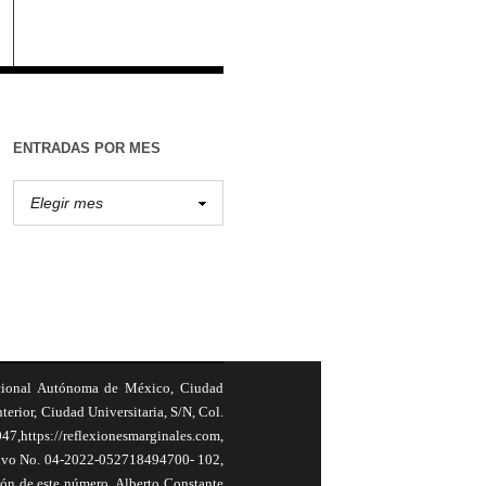
ENTRADAS POR MES
cional Autónoma de México, Ciudad
terior, Ciudad Universitaria, S/N, Col.
,https://reflexionesmarginales.com,
usivo No. 04-2022-052718494700- 102,
ión de este número, Alberto Constante