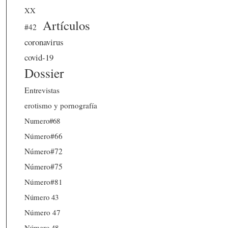
XX
Artículos
#42
coronavirus
covid-19
Dossier
Entrevistas
erotismo y pornografía
Numero#68
Número#66
Número#72
Número#75
Número#81
Número 43
Número 47
Número 48