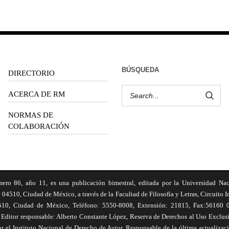
BÚSQUEDA
DIRECTORIO
ACERCA DE RM
NORMAS DE
COLABORACIÓN
6, año 11, es una publicación bimestral, editada por la Universidad Na
 04510, Ciudad de México, a través de la Facultad de Filosofía y Letras, Circuito In
510, Ciudad de México, Teléfono: 5550-8008, Extensión: 21815, Fax:56160 047
Editor responsable: Alberto Constante López, Reserva de Derechos al Uso Excl
el Instituto Nacional de Derecho de Autor. Responsable de la última actualizac