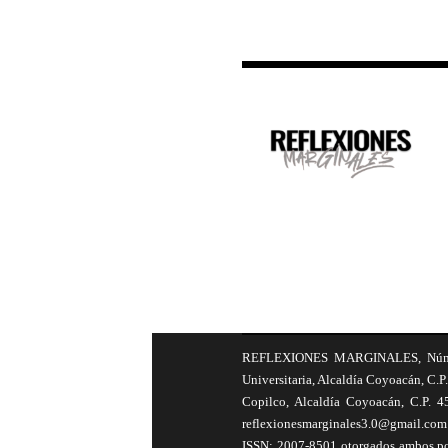
REFLEXIONES MARGINALES, Número 8
Universitaria, Alcaldía Coyoacán, C.P.
Copilco, Alcaldía Coyoacán, C.P. 4
reflexionesmarginales3.0@gmail.com 
ISSN: 2007-8501 otorgados ambos por 