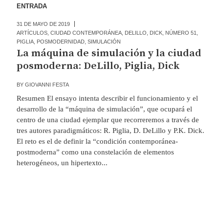
ENTRADA
31 DE MAYO DE 2019
ARTÍCULOS
,
CIUDAD CONTEMPORÁNEA
,
DELILLO
,
DICK
,
NÚMERO 51
,
PIGLIA
,
POSMODERNIDAD
,
SIMULACIÓN
La máquina de simulación y la ciudad
posmoderna: DeLillo, Piglia, Dick
BY
GIOVANNI FESTA
Resumen El ensayo intenta describir el funcionamiento y el
desarrollo de la “máquina de simulación”, que ocupará el
centro de una ciudad ejemplar que recorreremos a través de
tres autores paradigmáticos: R. Piglia, D. DeLillo y P.K. Dick.
El reto es el de definir la “condición contemporánea-
postmoderna” como una constelación de elementos
heterogéneos, un hipertexto...