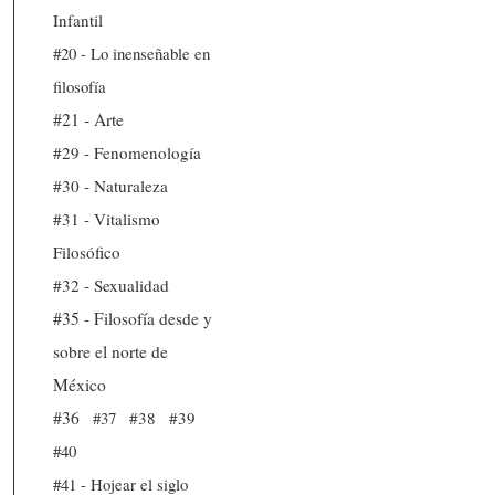
Infantil
#20 - Lo inenseñable en
filosofía
#21 - Arte
#29 - Fenomenología
#30 - Naturaleza
#31 - Vitalismo
Filosófico
#32 - Sexualidad
#35 - Filosofía desde y
sobre el norte de
México
#36
#37
#38
#39
#40
#41 - Hojear el siglo