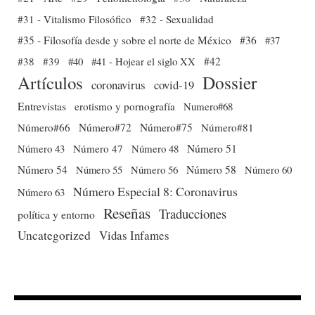
#31 - Vitalismo Filosófico
#32 - Sexualidad
#35 - Filosofía desde y sobre el norte de México
#36
#37
#38
#39
#40
#41 - Hojear el siglo XX
#42
Dossier
Artículos
coronavirus
covid-19
Entrevistas
erotismo y pornografía
Numero#68
Número#66
Número#72
Número#75
Número#81
Número 51
Número 43
Número 47
Número 48
Número 54
Número 56
Número 58
Número 60
Número 55
Número Especial 8: Coronavirus
Número 63
Reseñas
Traducciones
política y entorno
Uncategorized
Vidas Infames