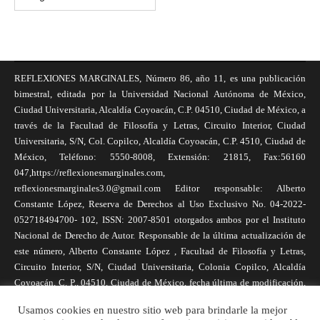
REFLEXIONES MARGINALES, Número 86, año 11, es una publicación
bimestral, editada por la Universidad Nacional Autónoma de México,
Ciudad Universitaria, Alcaldía Coyoacán, C.P. 04510, Ciudad de México, a
través de la Facultad de Filosofía y Letras, Circuito Interior, Ciudad
Universitaria, S/N, Col. Copilco, Alcaldía Coyoacán, C.P. 4510, Ciudad de
México, Teléfono: 5550-8008, Extensión: 21815, Fax:56160
047,https://reflexionesmarginales.com,
reflexionesmarginales3.0@gmail.com Editor responsable: Alberto
Constante López, Reserva de Derechos al Uso Exclusivo No. 04-2022-
052718494700- 102, ISSN: 2007-8501 otorgados ambos por el Instituto
Nacional de Derecho de Autor. Responsable de la última actualización de
este número, Alberto Constante López , Facultad de Filosofía y Letras,
Circuito Interior, S/N, Ciudad Universitaria, Colonia Copilco, Alcaldía
Coyoacán, C. P., 04510, Ciudad de México, fecha última de modificación,
1 de abril de 2025. Las opiniones expresadas por los autores no
Usamos cookies en nuestro sitio web para brindarle la mejor
necesariamente reflejan la postura de la revista, ni de Universidad Nacional