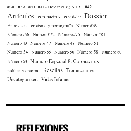
#38
#39
#40
#41 - Hojear el siglo XX
#42
Dossier
Artículos
coronavirus
covid-19
Entrevistas
erotismo y pornografía
Numero#68
Número#66
Número#72
Número#75
Número#81
Número 51
Número 43
Número 47
Número 48
Número 54
Número 56
Número 58
Número 60
Número 55
Número Especial 8: Coronavirus
Número 63
Reseñas
Traducciones
política y entorno
Uncategorized
Vidas Infames