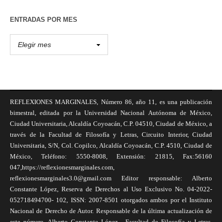
ENTRADAS POR MES
REFLEXIONES MARGINALES, Número 86, año 11, es una publicación
bimestral, editada por la Universidad Nacional Autónoma de México,
Ciudad Universitaria, Alcaldía Coyoacán, C.P. 04510, Ciudad de México, a
través de la Facultad de Filosofía y Letras, Circuito Interior, Ciudad
Universitaria, S/N, Col. Copilco, Alcaldía Coyoacán, C.P. 4510, Ciudad de
México, Teléfono: 5550-8008, Extensión: 21815, Fax:56160
047,https://reflexionesmarginales.com,
reflexionesmarginales3.0@gmail.com Editor responsable: Alberto
Constante López, Reserva de Derechos al Uso Exclusivo No. 04-2022-
052718494700- 102, ISSN: 2007-8501 otorgados ambos por el Instituto
Nacional de Derecho de Autor. Responsable de la última actualización de
este número, Alberto Constante López , Facultad de Filosofía y Letras,