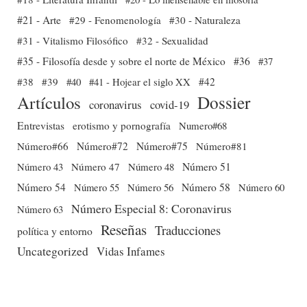
#21 - Arte
#29 - Fenomenología
#30 - Naturaleza
#31 - Vitalismo Filosófico
#32 - Sexualidad
#35 - Filosofía desde y sobre el norte de México
#36
#37
#38
#39
#40
#41 - Hojear el siglo XX
#42
Dossier
Artículos
coronavirus
covid-19
Entrevistas
erotismo y pornografía
Numero#68
Número#66
Número#72
Número#75
Número#81
Número 51
Número 43
Número 47
Número 48
Número 54
Número 56
Número 58
Número 60
Número 55
Número Especial 8: Coronavirus
Número 63
Reseñas
Traducciones
política y entorno
Uncategorized
Vidas Infames