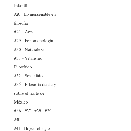
Infantil
#20 - Lo inenseñable en
filosofía
#21 - Arte
#29 - Fenomenología
#30 - Naturaleza
#31 - Vitalismo
Filosófico
#32 - Sexualidad
#35 - Filosofía desde y
sobre el norte de
México
#36
#37
#38
#39
#40
#41 - Hojear el siglo