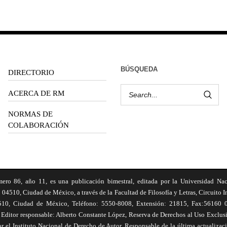
BÚSQUEDA
DIRECTORIO
ACERCA DE RM
NORMAS DE
COLABORACIÓN
6, año 11, es una publicación bimestral, editada por la Universidad Na
 04510, Ciudad de México, a través de la Facultad de Filosofía y Letras, Circuito In
510, Ciudad de México, Teléfono: 5550-8008, Extensión: 21815, Fax:56160 047
Editor responsable: Alberto Constante López, Reserva de Derechos al Uso Excl
el Instituto Nacional de Derecho de Autor. Responsable de la última actualizac