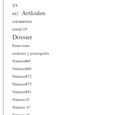
XX
Artículos
#42
coronavirus
covid-19
Dossier
Entrevistas
erotismo y pornografía
Numero#68
Número#66
Número#72
Número#75
Número#81
Número 43
Número 47
Número 48