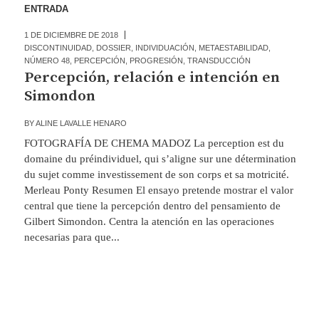
ENTRADA
1 DE DICIEMBRE DE 2018
DISCONTINUIDAD
,
DOSSIER
,
INDIVIDUACIÓN
,
METAESTABILIDAD
,
NÚMERO 48
,
PERCEPCIÓN
,
PROGRESIÓN
,
TRANSDUCCIÓN
Percepción, relación e intención en
Simondon
BY
ALINE LAVALLE HENARO
FOTOGRAFÍA DE CHEMA MADOZ La perception est du
domaine du préindividuel, qui s’aligne sur une détermination
du sujet comme investissement de son corps et sa motricité.
Merleau Ponty Resumen El ensayo pretende mostrar el valor
central que tiene la percepción dentro del pensamiento de
Gilbert Simondon. Centra la atención en las operaciones
necesarias para que...