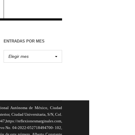
ENTRADAS POR MES
cional Autónoma de México, Ciudad
terior, Ciudad Universitaria, S/N, Col.
,https://reflexionesmarginales.com,
usivo No. 04-2022-052718494700- 102,
ión de este número, Alberto Constante