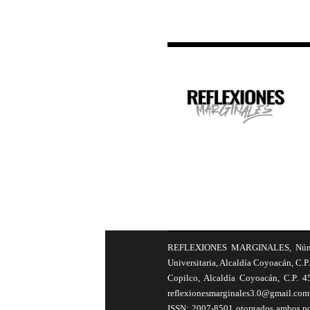
REFLEXIONES MARGINALES, Número 8
Universitaria, Alcaldía Coyoacán, C.P.
Copilco, Alcaldía Coyoacán, C.P. 4
reflexionesmarginales3.0@gmail.com 
ISSN: 2007-8501 otorgados ambos por 