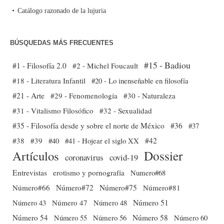
Catálogo razonado de la lujuria
BÚSQUEDAS MÁS FRECUENTES
#15 - Badiou
#1 - Filosofía 2.0
#2 - Michel Foucault
#18 - Literatura Infantil
#20 - Lo inenseñable en filosofía
#21 - Arte
#29 - Fenomenología
#30 - Naturaleza
#31 - Vitalismo Filosófico
#32 - Sexualidad
#35 - Filosofía desde y sobre el norte de México
#36
#37
#38
#39
#40
#41 - Hojear el siglo XX
#42
Dossier
Artículos
coronavirus
covid-19
Entrevistas
erotismo y pornografía
Numero#68
Número#66
Número#72
Número#75
Número#81
Número 51
Número 43
Número 47
Número 48
Número 54
Número 56
Número 58
Número 60
Número 55