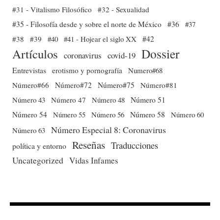
#31 - Vitalismo Filosófico
#32 - Sexualidad
#35 - Filosofía desde y sobre el norte de México
#36
#37
#38
#39
#40
#41 - Hojear el siglo XX
#42
Dossier
Artículos
coronavirus
covid-19
Entrevistas
erotismo y pornografía
Numero#68
Número#66
Número#72
Número#75
Número#81
Número 51
Número 43
Número 47
Número 48
Número 54
Número 56
Número 58
Número 60
Número 55
Número Especial 8: Coronavirus
Número 63
Reseñas
Traducciones
política y entorno
Uncategorized
Vidas Infames