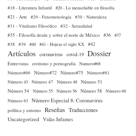
#18 - Literatura Infantil
#20 - Lo inenseñable en filosofía
#21 - Arte
#29 - Fenomenología
#30 - Naturaleza
#31 - Vitalismo Filosófico
#32 - Sexualidad
#35 - Filosofía desde y sobre el norte de México
#36
#37
#38
#39
#40
#41 - Hojear el siglo XX
#42
Dossier
Artículos
coronavirus
covid-19
Entrevistas
erotismo y pornografía
Numero#68
Número#66
Número#72
Número#75
Número#81
Número 51
Número 43
Número 47
Número 48
Número 54
Número 56
Número 58
Número 60
Número 55
Número Especial 8: Coronavirus
Número 63
Reseñas
Traducciones
política y entorno
Uncategorized
Vidas Infames