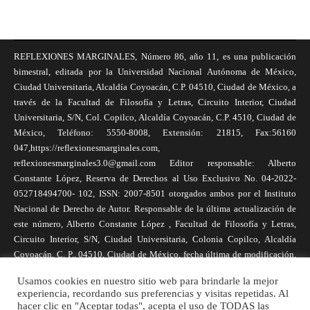
REFLEXIONES MARGINALES, Número 86, año 11, es una publicación
bimestral, editada por la Universidad Nacional Autónoma de México,
Ciudad Universitaria, Alcaldía Coyoacán, C.P. 04510, Ciudad de México, a
través de la Facultad de Filosofía y Letras, Circuito Interior, Ciudad
Universitaria, S/N, Col. Copilco, Alcaldía Coyoacán, C.P. 4510, Ciudad de
México, Teléfono: 5550-8008, Extensión: 21815, Fax:56160
047,https://reflexionesmarginales.com,
reflexionesmarginales3.0@gmail.com Editor responsable: Alberto
Constante López, Reserva de Derechos al Uso Exclusivo No. 04-2022-
052718494700- 102, ISSN: 2007-8501 otorgados ambos por el Instituto
Nacional de Derecho de Autor. Responsable de la última actualización de
este número, Alberto Constante López , Facultad de Filosofía y Letras,
Circuito Interior, S/N, Ciudad Universitaria, Colonia Copilco, Alcaldía
Coyoacán, C. P., 04510, Ciudad de México, fecha última de modificación,
1 de abril de 2025. Las opiniones expresadas por los autores no
Usamos cookies en nuestro sitio web para brindarle la mejor
necesariamente reflejan la postura de la revista, ni de Universidad Nacional
experiencia, recordando sus preferencias y visitas repetidas. Al
Autónoma de México. Los autores son responsables de los contenidos de
hacer clic en "Aceptar todas", acepta el uso de TODAS las