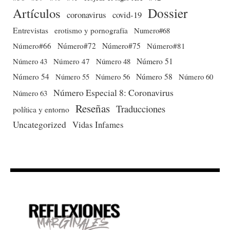
Dossier
Artículos
coronavirus
covid-19
Entrevistas
erotismo y pornografía
Numero#68
Número#66
Número#72
Número#75
Número#81
Número 51
Número 43
Número 47
Número 48
Número 54
Número 56
Número 58
Número 60
Número 55
Número Especial 8: Coronavirus
Número 63
Reseñas
Traducciones
política y entorno
Uncategorized
Vidas Infames