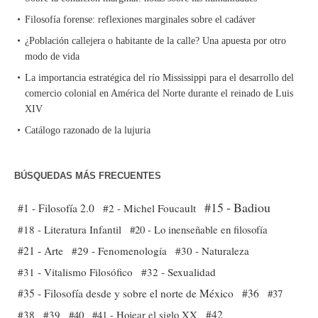
Filosofía forense: reflexiones marginales sobre el cadáver
¿Población callejera o habitante de la calle? Una apuesta por otro
modo de vida
La importancia estratégica del río Mississippi para el desarrollo del
comercio colonial en América del Norte durante el reinado de Luis
XIV
Catálogo razonado de la lujuria
BÚSQUEDAS MÁS FRECUENTES
#15 - Badiou
#1 - Filosofía 2.0
#2 - Michel Foucault
#18 - Literatura Infantil
#20 - Lo inenseñable en filosofía
#21 - Arte
#29 - Fenomenología
#30 - Naturaleza
#31 - Vitalismo Filosófico
#32 - Sexualidad
#35 - Filosofía desde y sobre el norte de México
#36
#37
#38
#39
#40
#41 - Hojear el siglo XX
#42