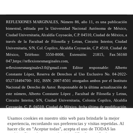
REFLEXIONES MARGINALES, Número 86, año 11, es una publicación
bimestral, editada por la Universidad Nacional Autónoma de México,
Ciudad Universitaria, Alcaldía Coyoacán, C.P. 04510, Ciudad de México, a
través de la Facultad de Filosofía y Letras, Circuito Interior, Ciudad
Universitaria, S/N, Col. Copilco, Alcaldía Coyoacán, C.P. 4510, Ciudad de
México, Teléfono: 5550-8008, Extensión: 21815, Fax:56160
047,https://reflexionesmarginales.com,
reflexionesmarginales3.0@gmail.com Editor responsable: Alberto
Constante López, Reserva de Derechos al Uso Exclusivo No. 04-2022-
052718494700- 102, ISSN: 2007-8501 otorgados ambos por el Instituto
Nacional de Derecho de Autor. Responsable de la última actualización de
este número, Alberto Constante López , Facultad de Filosofía y Letras,
Circuito Interior, S/N, Ciudad Universitaria, Colonia Copilco, Alcaldía
Coyoacán, C. P., 04510, Ciudad de México, fecha última de modificación,
1 de abril de 2025. Las opiniones expresadas por los autores no
Usamos cookies en nuestro sitio web para brindarle la mejor
necesariamente reflejan la postura de la revista, ni de Universidad Nacional
experiencia, recordando sus preferencias y visitas repetidas. Al
Autónoma de México. Los autores son responsables de los contenidos de
hacer clic en "Aceptar todas", acepta el uso de TODAS las
sus artículos. Se autoriza la reproducción total o parcial de los textos aquí