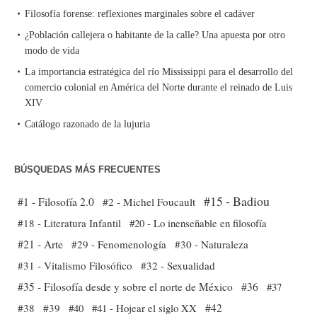
Filosofía forense: reflexiones marginales sobre el cadáver
¿Población callejera o habitante de la calle? Una apuesta por otro
modo de vida
La importancia estratégica del río Mississippi para el desarrollo del
comercio colonial en América del Norte durante el reinado de Luis
XIV
Catálogo razonado de la lujuria
BÚSQUEDAS MÁS FRECUENTES
#15 - Badiou
#1 - Filosofía 2.0
#2 - Michel Foucault
#18 - Literatura Infantil
#20 - Lo inenseñable en filosofía
#21 - Arte
#29 - Fenomenología
#30 - Naturaleza
#31 - Vitalismo Filosófico
#32 - Sexualidad
#35 - Filosofía desde y sobre el norte de México
#36
#37
#38
#39
#40
#41 - Hojear el siglo XX
#42