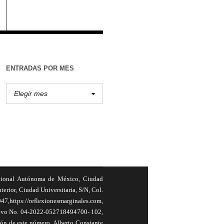
ENTRADAS POR MES
cional Autónoma de México, Ciudad
terior, Ciudad Universitaria, S/N, Col.
,https://reflexionesmarginales.com,
usivo No. 04-2022-052718494700- 102,
ión de este número, Alberto Constante