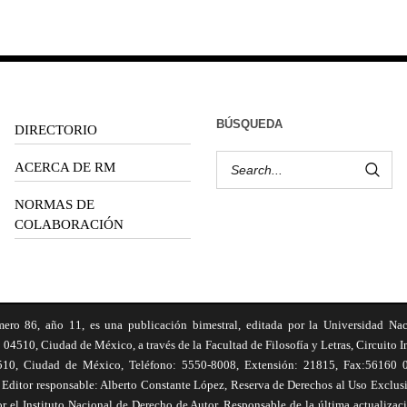
BÚSQUEDA
DIRECTORIO
ACERCA DE RM
NORMAS DE
COLABORACIÓN
6, año 11, es una publicación bimestral, editada por la Universidad Na
 04510, Ciudad de México, a través de la Facultad de Filosofía y Letras, Circuito In
510, Ciudad de México, Teléfono: 5550-8008, Extensión: 21815, Fax:56160 047
Editor responsable: Alberto Constante López, Reserva de Derechos al Uso Excl
el Instituto Nacional de Derecho de Autor. Responsable de la última actualizac