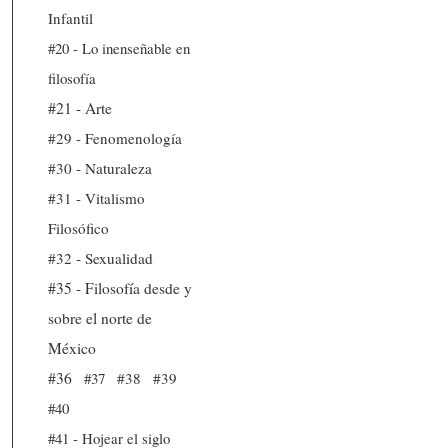
Infantil
#20 - Lo inenseñable en
filosofía
#21 - Arte
#29 - Fenomenología
#30 - Naturaleza
#31 - Vitalismo
Filosófico
#32 - Sexualidad
#35 - Filosofía desde y
sobre el norte de
México
#36
#37
#38
#39
#40
#41 - Hojear el siglo