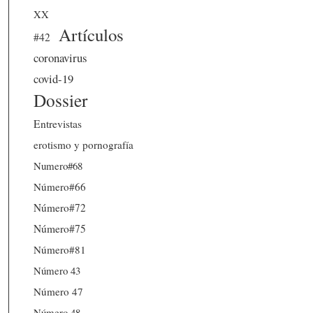
XX
Artículos
#42
coronavirus
covid-19
Dossier
Entrevistas
erotismo y pornografía
Numero#68
Número#66
Número#72
Número#75
Número#81
Número 43
Número 47
Número 48