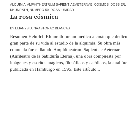
ALQUIMIA
,
AMPHITHEATRUM SAPIENTIAE AETERNAE
,
COSMOS
,
DOSSIER
,
KHUNRATH
,
NÚMERO 50
,
ROSA
,
UNIDAD
La rosa cósmica
BY
ELIANYS LUNA ASTORAC BLANCAS
Resumen Heinrich Khunrath fue un médico alemán que dedicó
gran parte de su vida al estudio de la alquimia. Su obra más
conocida fue el llamdo Amphitheatrum Sapientiae Aeternae
(Anfiteatro de la Sabiduría Eterna), una obra compuesta por
imágenes y escritos mágicos, filosóficos y católicos, la cual fue
publicada en Hamburgo en 1595. Este artículo...