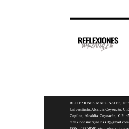
REFLEXIONES MARGINALES, Número 8
Universitaria, Alcaldía Coyoacán, C.P.
Copilco, Alcaldía Coyoacán, C.P. 4
reflexionesmarginales3.0@gmail.com 
ISSN: 2007-8501 otorgados ambos por 