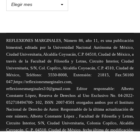
REFLEXIONES MARGINALES, Número 86, año 11, es una publicación
bimestral, editada por la Universidad Nacional Autónoma de México,
Ciudad Universitaria, Alcaldía Coyoacán, C.P. 04510, Ciudad de México, a
través de la Facultad de Filosofía y Letras, Circuito Interior, Ciudad
Universitaria, S/N, Col. Copilco, Alcaldía Coyoacán, C.P. 4510, Ciudad de
México, Teléfono: 5550-8008, Extensión: 21815, Fax:56160
047,https://reflexionesmarginales.com,
reflexionesmarginales3.0@gmail.com Editor responsable: Alberto
Constante López, Reserva de Derechos al Uso Exclusivo No. 04-2022-
052718494700- 102, ISSN: 2007-8501 otorgados ambos por el Instituto
Nacional de Derecho de Autor. Responsable de la última actualización de
este número, Alberto Constante López , Facultad de Filosofía y Letras,
Circuito Interior, S/N, Ciudad Universitaria, Colonia Copilco, Alcaldía
Coyoacán, C. P., 04510, Ciudad de México, fecha última de modificación,
1 de abril de 2025. Las opiniones expresadas por los autores no