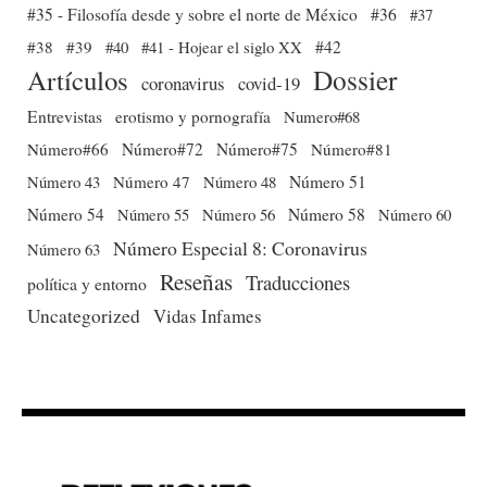
#35 - Filosofía desde y sobre el norte de México
#36
#37
#38
#39
#40
#41 - Hojear el siglo XX
#42
Dossier
Artículos
coronavirus
covid-19
Entrevistas
erotismo y pornografía
Numero#68
Número#66
Número#72
Número#75
Número#81
Número 51
Número 43
Número 47
Número 48
Número 54
Número 56
Número 58
Número 60
Número 55
Número Especial 8: Coronavirus
Número 63
Reseñas
Traducciones
política y entorno
Uncategorized
Vidas Infames