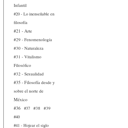
Infantil
#20 - Lo inenseñable en
filosofía
#21 - Arte
#29 - Fenomenología
#30 - Naturaleza
#31 - Vitalismo
Filosófico
#32 - Sexualidad
#35 - Filosofía desde y
sobre el norte de
México
#36
#37
#38
#39
#40
#41 - Hojear el siglo