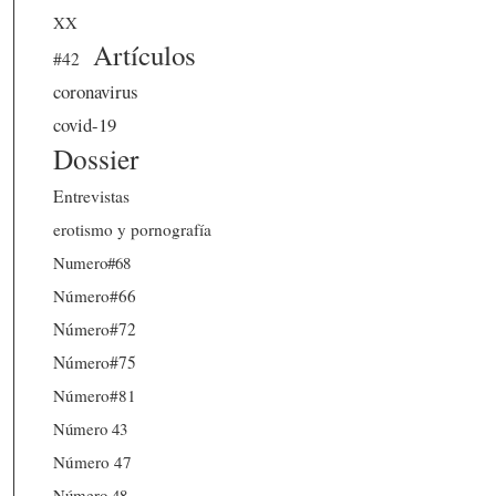
XX
Artículos
#42
coronavirus
covid-19
Dossier
Entrevistas
erotismo y pornografía
Numero#68
Número#66
Número#72
Número#75
Número#81
Número 43
Número 47
Número 48