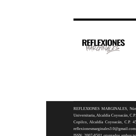
REFLEXIONES MARGINALES, Número 8
Universitaria, Alcaldía Coyoacán, C.P.
Copilco, Alcaldía Coyoacán, C.P. 4
reflexionesmarginales3.0@gmail.com 
ISSN: 2007-8501 otorgados ambos por 