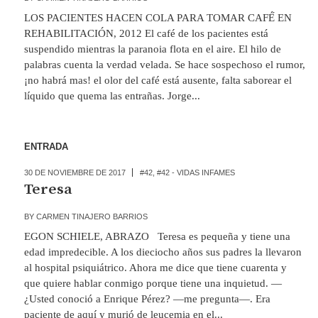
LOS PACIENTES HACEN COLA PARA TOMAR CAFÉ́ EN
REHABILITACIÓN, 2012 El café de los pacientes está
suspendido mientras la paranoia flota en el aire. El hilo de
palabras cuenta la verdad velada. Se hace sospechoso el rumor,
¡no habrá mas! el olor del café está ausente, falta saborear el
líquido que quema las entrañas. Jorge...
ENTRADA
30 DE NOVIEMBRE DE 2017
#42
,
#42 - VIDAS INFAMES
Teresa
BY
CARMEN TINAJERO BARRIOS
EGON SCHIELE, ABRAZO Teresa es pequeña y tiene una
edad impredecible. A los dieciocho años sus padres la llevaron
al hospital psiquiátrico. Ahora me dice que tiene cuarenta y
que quiere hablar conmigo porque tiene una inquietud. —
¿Usted conoció a Enrique Pérez? —me pregunta—. Era
paciente de aquí y murió de leucemia en el...