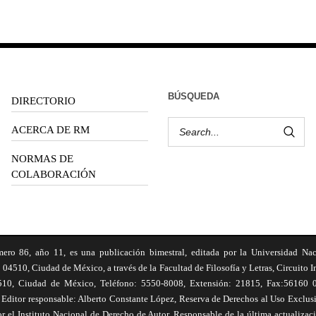
BÚSQUEDA
DIRECTORIO
ACERCA DE RM
NORMAS DE
COLABORACIÓN
6, año 11, es una publicación bimestral, editada por la Universidad Na
 04510, Ciudad de México, a través de la Facultad de Filosofía y Letras, Circuito In
510, Ciudad de México, Teléfono: 5550-8008, Extensión: 21815, Fax:56160 047
Editor responsable: Alberto Constante López, Reserva de Derechos al Uso Excl
el Instituto Nacional de Derecho de Autor. Responsable de la última actualizac