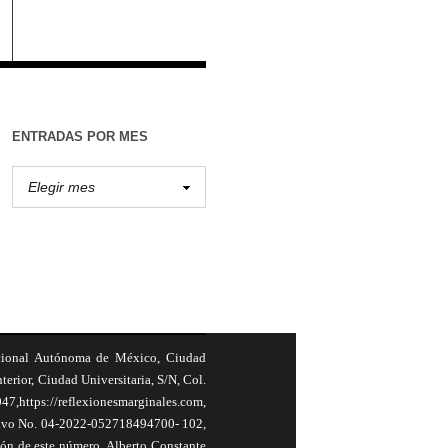
ENTRADAS POR MES
cional Autónoma de México, Ciudad
terior, Ciudad Universitaria, S/N, Col.
,https://reflexionesmarginales.com,
usivo No. 04-2022-052718494700- 102,
ión de este número, Alberto Constante