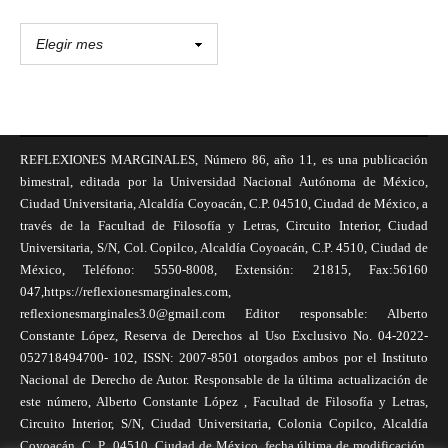
REFLEXIONES MARGINALES, Número 86, año 11, es una publicación
bimestral, editada por la Universidad Nacional Autónoma de México,
Ciudad Universitaria, Alcaldía Coyoacán, C.P. 04510, Ciudad de México, a
través de la Facultad de Filosofía y Letras, Circuito Interior, Ciudad
Universitaria, S/N, Col. Copilco, Alcaldía Coyoacán, C.P. 4510, Ciudad de
México, Teléfono: 5550-8008, Extensión: 21815, Fax:56160
047,https://reflexionesmarginales.com,
reflexionesmarginales3.0@gmail.com Editor responsable: Alberto
Constante López, Reserva de Derechos al Uso Exclusivo No. 04-2022-
052718494700- 102, ISSN: 2007-8501 otorgados ambos por el Instituto
Nacional de Derecho de Autor. Responsable de la última actualización de
este número, Alberto Constante López , Facultad de Filosofía y Letras,
Circuito Interior, S/N, Ciudad Universitaria, Colonia Copilco, Alcaldía
Coyoacán, C. P., 04510, Ciudad de México, fecha última de modificación,