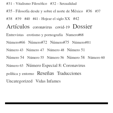
#31 - Vitalismo Filosófico
#32 - Sexualidad
#35 - Filosofía desde y sobre el norte de México
#36
#37
#38
#39
#40
#41 - Hojear el siglo XX
#42
Dossier
Artículos
coronavirus
covid-19
Entrevistas
erotismo y pornografía
Numero#68
Número#66
Número#72
Número#75
Número#81
Número 51
Número 43
Número 47
Número 48
Número 54
Número 56
Número 58
Número 60
Número 55
Número Especial 8: Coronavirus
Número 63
Reseñas
Traducciones
política y entorno
Uncategorized
Vidas Infames