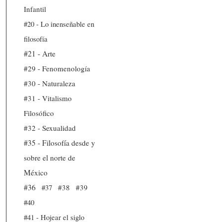
Infantil
#20 - Lo inenseñable en
filosofía
#21 - Arte
#29 - Fenomenología
#30 - Naturaleza
#31 - Vitalismo
Filosófico
#32 - Sexualidad
#35 - Filosofía desde y
sobre el norte de
México
#36
#37
#38
#39
#40
#41 - Hojear el siglo