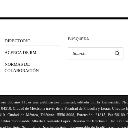
BÚSQUEDA
DIRECTORIO
ACERCA DE RM
NORMAS DE
COLABORACIÓN
6, año 11, es una publicación bimestral, editada por la Universidad Na
 04510, Ciudad de México, a través de la Facultad de Filosofía y Letras, Circuito In
510, Ciudad de México, Teléfono: 5550-8008, Extensión: 21815, Fax:56160 047
Editor responsable: Alberto Constante López, Reserva de Derechos al Uso Excl
el Instituto Nacional de Derecho de Autor. Responsable de la última actualizac