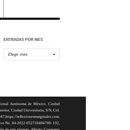
ENTRADAS POR MES
cional Autónoma de México, Ciudad
terior, Ciudad Universitaria, S/N, Col.
,https://reflexionesmarginales.com,
usivo No. 04-2022-052718494700- 102,
ión de este número, Alberto Constante