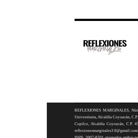
REFLEXIONES MARGINALES, Número 8
Universitaria, Alcaldía Coyoacán, C.P.
Copilco, Alcaldía Coyoacán, C.P. 4
reflexionesmarginales3.0@gmail.com 
ISSN: 2007-8501 otorgados ambos por 