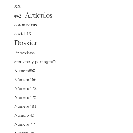
XX
Artículos
#42
coronavirus
covid-19
Dossier
Entrevistas
erotismo y pornografía
Numero#68
Número#66
Número#72
Número#75
Número#81
Número 43
Número 47
Número 48