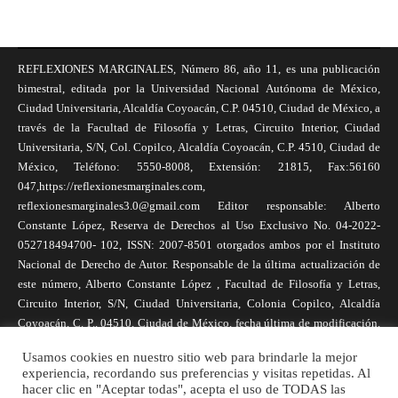
REFLEXIONES MARGINALES, Número 86, año 11, es una publicación
bimestral, editada por la Universidad Nacional Autónoma de México,
Ciudad Universitaria, Alcaldía Coyoacán, C.P. 04510, Ciudad de México, a
través de la Facultad de Filosofía y Letras, Circuito Interior, Ciudad
Universitaria, S/N, Col. Copilco, Alcaldía Coyoacán, C.P. 4510, Ciudad de
México, Teléfono: 5550-8008, Extensión: 21815, Fax:56160
047,https://reflexionesmarginales.com,
reflexionesmarginales3.0@gmail.com Editor responsable: Alberto
Constante López, Reserva de Derechos al Uso Exclusivo No. 04-2022-
052718494700- 102, ISSN: 2007-8501 otorgados ambos por el Instituto
Nacional de Derecho de Autor. Responsable de la última actualización de
este número, Alberto Constante López , Facultad de Filosofía y Letras,
Circuito Interior, S/N, Ciudad Universitaria, Colonia Copilco, Alcaldía
Coyoacán, C. P., 04510, Ciudad de México, fecha última de modificación,
1 de abril de 2025. Las opiniones expresadas por los autores no
Usamos cookies en nuestro sitio web para brindarle la mejor
necesariamente reflejan la postura de la revista, ni de Universidad Nacional
experiencia, recordando sus preferencias y visitas repetidas. Al
Autónoma de México. Los autores son responsables de los contenidos de
hacer clic en "Aceptar todas", acepta el uso de TODAS las