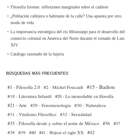
Filosofía forense: reflexiones marginales sobre el cadáver
¿Población callejera o habitante de la calle? Una apuesta por otro
modo de vida
La importancia estratégica del río Mississippi para el desarrollo del
comercio colonial en América del Norte durante el reinado de Luis
XIV
Catálogo razonado de la lujuria
BÚSQUEDAS MÁS FRECUENTES
#15 - Badiou
#1 - Filosofía 2.0
#2 - Michel Foucault
#18 - Literatura Infantil
#20 - Lo inenseñable en filosofía
#21 - Arte
#29 - Fenomenología
#30 - Naturaleza
#31 - Vitalismo Filosófico
#32 - Sexualidad
#35 - Filosofía desde y sobre el norte de México
#36
#37
#38
#39
#40
#41 - Hojear el siglo XX
#42