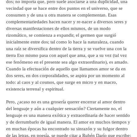
dos; no importa que, pero suele asociarse a una duplicidad, una
vecindad que se hace entre dos puntos en el universo, que se
consumen y de una u otra manera se complementan. Esas
complementariedades hacen nacer y re-nacer a diversos seres y
diversas manifestaciones de ellos mismos, de un modo
rizomático, se comienza a expandir, el germen que surgió
inicialmente entre dos; tal como lo hace la naturaleza, cuando
una raíz se diversifica dentro de la tierra y se vuelve una con la
tierra Eso mismo pasa con aquel que ama, que a su vez (tal vez
ese fenómeno en el presente sea algo extraordinario), es amado.
Cuando la efectuación de aquello que llamamos amor se da en
dos seres, en dos corporalidades, se aspira por un momento al
todo: al caos y al cosmos, que surge en micro y en macro,
existencia terrenal y espiritual.
Pero, ¿acaso no es una grosería querer encerrar al amor dentro
del lenguaje y aún a cualquier sensación? Ciertamente no, el
lenguaje es una manera exótica y extraordinaria de hacer sentido
y de derrumbarlo de igual manera. El amor en muchos tiempos y
en muchas épocas ha encontrado su sinrazón y su fulgor dentro
de las letras, en poesía, se puede citar a Rubén Darío que escribe: