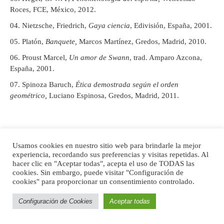
Roces, FCE, México, 2012.
Nietzsche, Friedrich,
Gaya ciencia
, Edivisión, España, 2001.
Platón,
Banquete,
Marcos Martínez, Gredos, Madrid, 2010.
Proust Marcel,
Un amor de Swann
, trad. Amparo Azcona,
España, 2001.
Spinoza Baruch,
Ética demostrada según el orden
geométrico,
Luciano Espinosa, Gredos, Madrid, 2011.
Notas
Usamos cookies en nuestro sitio web para brindarle la mejor
experiencia, recordando sus preferencias y visitas repetidas. Al
[1]
Platón,
Banquete,
ed. cit., p. 739.
hacer clic en "Aceptar todas", acepta el uso de TODAS las
[2]
Ibidem
, p. 739.
cookies. Sin embargo, puede visitar "Configuración de
[3]
Idem.
cookies" para proporcionar un consentimiento controlado.
[4]
Hegel G. W. F,
Fenomenología del espíritu
, ed. cit., p. 117.
Configuración de Cookies
Aceptar todas
[5]
Nietzsche Friedrich.,
Gaya ciencia,
ed. cit., p. 28.