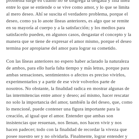
problema surge en cuanto no se disgrega la delgada y fina línea
entre lo que se entiende o se vive como amor, y lo que se limita
al mero deseo. Ahí se suscita el verdadero problema, porque el
deseo, como ya lo anote líneas anteriores, es algo que se remite
en su mayoría al cuerpo y a la satisfacción; y los medios para
satisfacerlo pueden, en algunos casos, desgastar el concepto y la
manera que se tiene de expresar el amor mismo, porque el deseo
termina por apropiarse del amor para lograr su cometido.
Con las líneas anteriores no espero haber aclarado la naturaleza
de ambos, para ello haría falta tiempo y más letras, porque para
ambas sensaciones, sentimientos o afectos es preciso vivirlos,
experimentarlos y a partir de ese vivir volverlos parte de
nosotros. No obstante, la finalidad radica en mostrar algunas de
las intermitencias entre amor y deseo; así mismo, hacer rescatar
no solo la importancia del amor, también la del deseo, que, como
lo mencioné, puede contener una figura importante para la
creación, al igual que el amor. Entender que ambas son
insistencias que resuenan, nos llenan, nos hacen vivir y nos
hacen padecer; todo con la finalidad de recordar la viveza que
posee nuestro ser y no olvidarla. Finalmente, lograr entender y