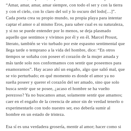
“Amar, amar, amar, amar siempre, con todo el ser y con la tierra
y con el cielo, con lo claro del sol y lo oscuro del lodo[…]”.
Cada poeta crea su propio mundo, su propia playa para intentar
captar el amor o al mismo Eros, para saber cual es su naturaleza,
y si no se puede entender por lo menos, se deja plasmado
aquello que sentimos y vivimos por él y en él. Marcel Proust,
literato, también se vio turbado por este espasmo sentimental que
llega tarde o temprano a la vida del hombre, dice: “En otros
tiempos se soñaba con poseer el corazón de la mujer amada y
más tarde solo nos conformamos con sentir que poseemos para
enamorarnos”. Hay acaso ahí un engaño, algo que salió mal, que
se vio perturbado; en qué momento es donde el amor ya no
sueña poseer y querer el corazón del ser amado, sino que solo
busca
sentir
que se posee, ¿acaso el hombre se ha vuelto
perezoso? Ya no buscamos amar, solamente sentir que amamos;
caer en el engaño de la creencia de amor sin de verdad tenerlo o
experimentarlo con todo nuestro ser, eso debería sumir al
hombre en un estado de tristeza.
Esa sí es una verdadera grosería, mentir al amor; hacer como si