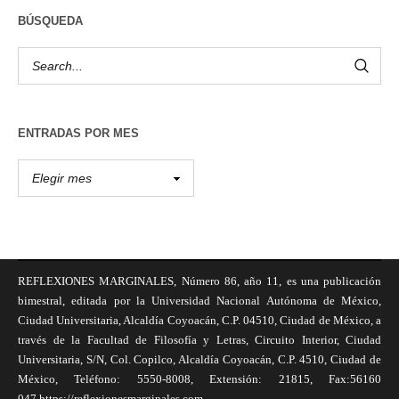
BÚSQUEDA
ENTRADAS POR MES
REFLEXIONES MARGINALES, Número 86, año 11, es una publicación
bimestral, editada por la Universidad Nacional Autónoma de México,
Ciudad Universitaria, Alcaldía Coyoacán, C.P. 04510, Ciudad de México, a
través de la Facultad de Filosofía y Letras, Circuito Interior, Ciudad
Universitaria, S/N, Col. Copilco, Alcaldía Coyoacán, C.P. 4510, Ciudad de
México, Teléfono: 5550-8008, Extensión: 21815, Fax:56160
047,https://reflexionesmarginales.com,