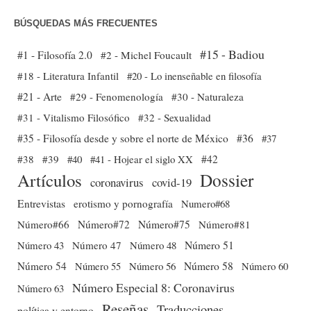
BÚSQUEDAS MÁS FRECUENTES
#15 - Badiou
#1 - Filosofía 2.0
#2 - Michel Foucault
#18 - Literatura Infantil
#20 - Lo inenseñable en filosofía
#21 - Arte
#29 - Fenomenología
#30 - Naturaleza
#31 - Vitalismo Filosófico
#32 - Sexualidad
#35 - Filosofía desde y sobre el norte de México
#36
#37
#38
#39
#40
#41 - Hojear el siglo XX
#42
Dossier
Artículos
coronavirus
covid-19
Entrevistas
erotismo y pornografía
Numero#68
Número#66
Número#72
Número#75
Número#81
Número 51
Número 43
Número 47
Número 48
Número 54
Número 56
Número 58
Número 60
Número 55
Número Especial 8: Coronavirus
Número 63
Reseñas
Traducciones
política y entorno