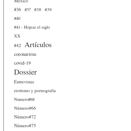
México
#36
#37
#38
#39
#40
#41 - Hojear el siglo
XX
Artículos
#42
coronavirus
covid-19
Dossier
Entrevistas
erotismo y pornografía
Numero#68
Número#66
Número#72
Número#75