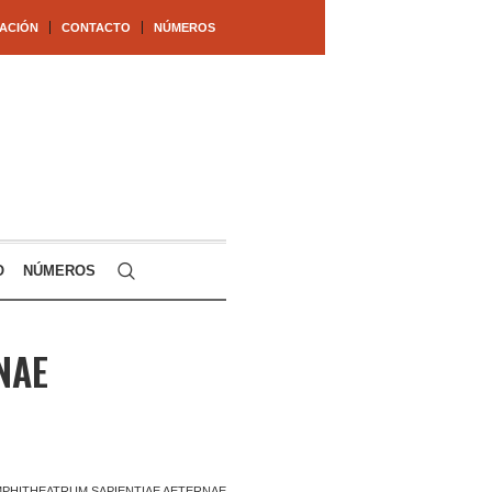
ACIÓN
CONTACTO
NÚMEROS
O
NÚMEROS
NAE
PHITHEATRUM SAPIENTIAE AETERNAE