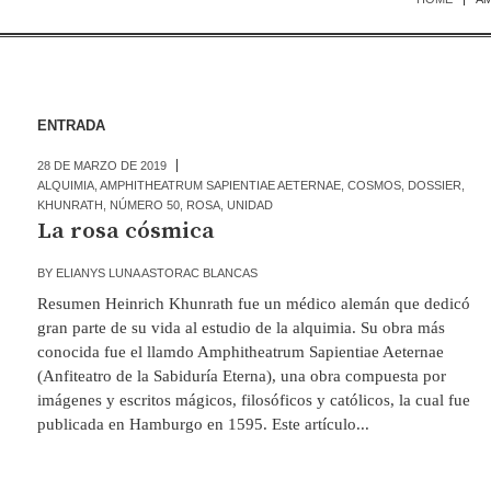
ENTRADA
28 DE MARZO DE 2019
ALQUIMIA
,
AMPHITHEATRUM SAPIENTIAE AETERNAE
,
COSMOS
,
DOSSIER
,
KHUNRATH
,
NÚMERO 50
,
ROSA
,
UNIDAD
La rosa cósmica
BY
ELIANYS LUNA ASTORAC BLANCAS
Resumen Heinrich Khunrath fue un médico alemán que dedicó
gran parte de su vida al estudio de la alquimia. Su obra más
conocida fue el llamdo Amphitheatrum Sapientiae Aeternae
(Anfiteatro de la Sabiduría Eterna), una obra compuesta por
imágenes y escritos mágicos, filosóficos y católicos, la cual fue
publicada en Hamburgo en 1595. Este artículo...