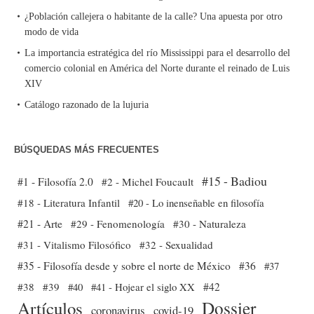
¿Población callejera o habitante de la calle? Una apuesta por otro
modo de vida
La importancia estratégica del río Mississippi para el desarrollo del
comercio colonial en América del Norte durante el reinado de Luis
XIV
Catálogo razonado de la lujuria
BÚSQUEDAS MÁS FRECUENTES
#15 - Badiou
#1 - Filosofía 2.0
#2 - Michel Foucault
#18 - Literatura Infantil
#20 - Lo inenseñable en filosofía
#21 - Arte
#29 - Fenomenología
#30 - Naturaleza
#31 - Vitalismo Filosófico
#32 - Sexualidad
#35 - Filosofía desde y sobre el norte de México
#36
#37
#38
#39
#40
#41 - Hojear el siglo XX
#42
Dossier
Artículos
coronavirus
covid-19