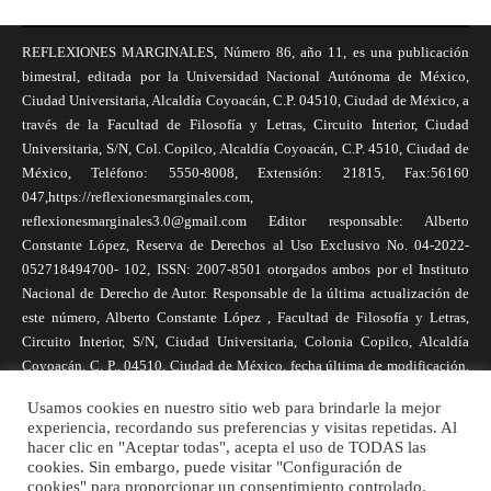
REFLEXIONES MARGINALES, Número 86, año 11, es una publicación
bimestral, editada por la Universidad Nacional Autónoma de México,
Ciudad Universitaria, Alcaldía Coyoacán, C.P. 04510, Ciudad de México, a
través de la Facultad de Filosofía y Letras, Circuito Interior, Ciudad
Universitaria, S/N, Col. Copilco, Alcaldía Coyoacán, C.P. 4510, Ciudad de
México, Teléfono: 5550-8008, Extensión: 21815, Fax:56160
047,https://reflexionesmarginales.com,
reflexionesmarginales3.0@gmail.com Editor responsable: Alberto
Constante López, Reserva de Derechos al Uso Exclusivo No. 04-2022-
052718494700- 102, ISSN: 2007-8501 otorgados ambos por el Instituto
Nacional de Derecho de Autor. Responsable de la última actualización de
este número, Alberto Constante López , Facultad de Filosofía y Letras,
Circuito Interior, S/N, Ciudad Universitaria, Colonia Copilco, Alcaldía
Coyoacán, C. P., 04510, Ciudad de México, fecha última de modificación,
1 de abril de 2025. Las opiniones expresadas por los autores no
Usamos cookies en nuestro sitio web para brindarle la mejor
necesariamente reflejan la postura de la revista, ni de Universidad Nacional
experiencia, recordando sus preferencias y visitas repetidas. Al
Autónoma de México. Los autores son responsables de los contenidos de
hacer clic en "Aceptar todas", acepta el uso de TODAS las
sus artículos. Se autoriza la reproducción total o parcial de los textos aquí
cookies. Sin embargo, puede visitar "Configuración de
cookies" para proporcionar un consentimiento controlado.
publicados siempre y cuando se cite la fuente completa y la dirección