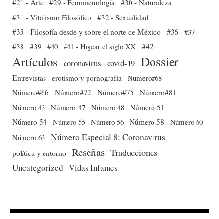
#21 - Arte
#29 - Fenomenología
#30 - Naturaleza
#31 - Vitalismo Filosófico
#32 - Sexualidad
#35 - Filosofía desde y sobre el norte de México
#36
#37
#38
#39
#40
#41 - Hojear el siglo XX
#42
Dossier
Artículos
coronavirus
covid-19
Entrevistas
erotismo y pornografía
Numero#68
Número#66
Número#72
Número#75
Número#81
Número 51
Número 43
Número 47
Número 48
Número 54
Número 56
Número 58
Número 60
Número 55
Número Especial 8: Coronavirus
Número 63
Reseñas
Traducciones
política y entorno
Uncategorized
Vidas Infames