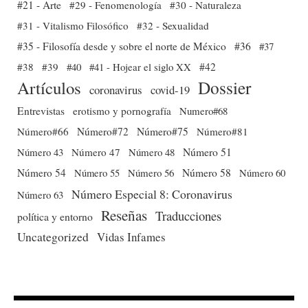
#21 - Arte
#29 - Fenomenología
#30 - Naturaleza
#31 - Vitalismo Filosófico
#32 - Sexualidad
#35 - Filosofía desde y sobre el norte de México
#36
#37
#38
#39
#40
#41 - Hojear el siglo XX
#42
Dossier
Artículos
coronavirus
covid-19
Entrevistas
erotismo y pornografía
Numero#68
Número#66
Número#72
Número#75
Número#81
Número 51
Número 43
Número 47
Número 48
Número 54
Número 56
Número 58
Número 60
Número 55
Número Especial 8: Coronavirus
Número 63
Reseñas
Traducciones
política y entorno
Uncategorized
Vidas Infames