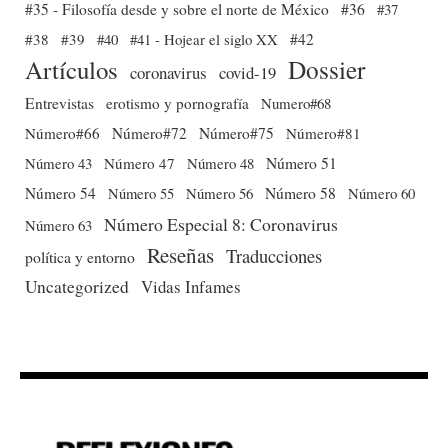
#35 - Filosofía desde y sobre el norte de México
#36
#37
#38
#39
#40
#41 - Hojear el siglo XX
#42
Dossier
Artículos
coronavirus
covid-19
Entrevistas
erotismo y pornografía
Numero#68
Número#66
Número#72
Número#75
Número#81
Número 51
Número 43
Número 47
Número 48
Número 54
Número 56
Número 58
Número 60
Número 55
Número Especial 8: Coronavirus
Número 63
Reseñas
Traducciones
política y entorno
Uncategorized
Vidas Infames