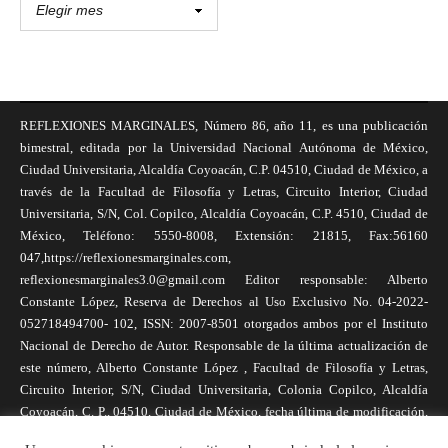
REFLEXIONES MARGINALES, Número 86, año 11, es una publicación
bimestral, editada por la Universidad Nacional Autónoma de México,
Ciudad Universitaria, Alcaldía Coyoacán, C.P. 04510, Ciudad de México, a
través de la Facultad de Filosofía y Letras, Circuito Interior, Ciudad
Universitaria, S/N, Col. Copilco, Alcaldía Coyoacán, C.P. 4510, Ciudad de
México, Teléfono: 5550-8008, Extensión: 21815, Fax:56160
047,https://reflexionesmarginales.com,
reflexionesmarginales3.0@gmail.com Editor responsable: Alberto
Constante López, Reserva de Derechos al Uso Exclusivo No. 04-2022-
052718494700- 102, ISSN: 2007-8501 otorgados ambos por el Instituto
Nacional de Derecho de Autor. Responsable de la última actualización de
este número, Alberto Constante López , Facultad de Filosofía y Letras,
Circuito Interior, S/N, Ciudad Universitaria, Colonia Copilco, Alcaldía
Coyoacán, C. P., 04510, Ciudad de México, fecha última de modificación,
1 de abril de 2025. Las opiniones expresadas por los autores no