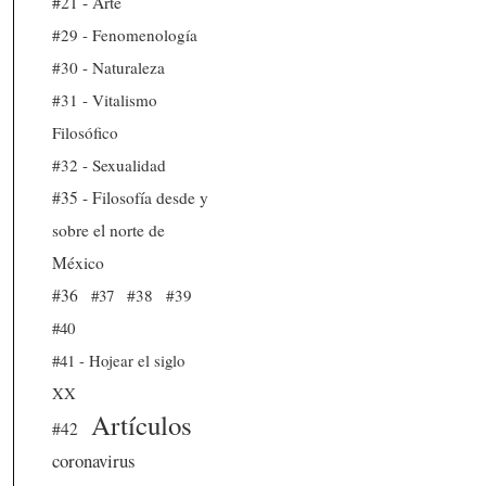
#21 - Arte
#29 - Fenomenología
#30 - Naturaleza
#31 - Vitalismo
Filosófico
#32 - Sexualidad
#35 - Filosofía desde y
sobre el norte de
México
#36
#37
#38
#39
#40
#41 - Hojear el siglo
XX
Artículos
#42
coronavirus