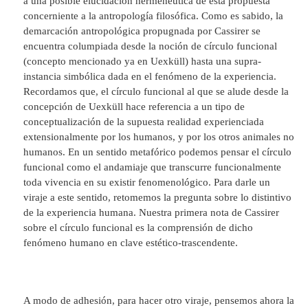
a una posible elucidación hermenéutica de esta propuesta
concerniente a la antropología filosófica. Como es sabido, la
demarcación antropológica propugnada por Cassirer se
encuentra columpiada desde la noción de círculo funcional
(concepto mencionado ya en Uexküll) hasta una supra-
instancia simbólica dada en el fenómeno de la experiencia.
Recordamos que, el círculo funcional al que se alude desde la
concepción de Uexküll hace referencia a un tipo de
conceptualización de la supuesta realidad experienciada
extensionalmente por los humanos, y por los otros animales no
humanos. En un sentido metafórico podemos pensar el círculo
funcional como el andamiaje que transcurre funcionalmente
toda vivencia en su existir fenomenológico. Para darle un
viraje a este sentido, retomemos la pregunta sobre lo distintivo
de la experiencia humana. Nuestra primera nota de Cassirer
sobre el círculo funcional es la comprensión de dicho
fenómeno humano en clave estético-trascendente.
A modo de adhesión, para hacer otro viraje, pensemos ahora la