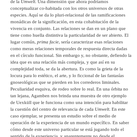
de la
Umwelt.
Una dimensión que ahora podríamos
conceptualizar co-habitada con los otros universos de otras
especies. Aquí se da lo pluri-relacional de las ramificaciones
monádicas de la significación, en esta cohabitación de la
vivencia en conjunto. Las relaciones se dan en un plano que
tiene como huella distintiva la particularidad de ser abierto. El
lugar común,
prima facie
, sería caracterizar esas relaciones
como meras relaciones temporales de respuesta directa dadas
en el círculo funcional. Sin embargo y, no obstante, defiendo la
idea que es una relación más compleja, y que así en su
complejidad toda, se da la abertura. Es como la grieta de la
locura para lo estético, el arte, y lo ficcional de las fantasías
gnoseológicas que se pierden en los correderos liminales.
Peculiaridad esquiva, de rodeo sobre lo real. En una órbita no
tan lejana, Agamben nos brinda una muestra de otro ejemplo
de Uexküll que le funciona como una intención para habilitar
la cuestión del centro de relevancia de cada
Umwelt
. En este
caso ejemplar, se presenta un estudio sobre el medio de
operación de la experiencia de un mundo específico. En saber
cómo desde este universo particular se está jugando todo el
sentido de la experiencia, y aparentemente no desde el