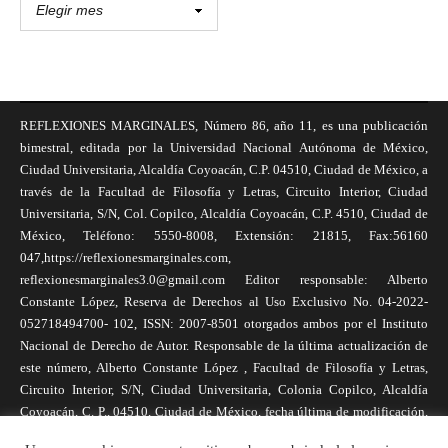
REFLEXIONES MARGINALES, Número 86, año 11, es una publicación
bimestral, editada por la Universidad Nacional Autónoma de México,
Ciudad Universitaria, Alcaldía Coyoacán, C.P. 04510, Ciudad de México, a
través de la Facultad de Filosofía y Letras, Circuito Interior, Ciudad
Universitaria, S/N, Col. Copilco, Alcaldía Coyoacán, C.P. 4510, Ciudad de
México, Teléfono: 5550-8008, Extensión: 21815, Fax:56160
047,https://reflexionesmarginales.com,
reflexionesmarginales3.0@gmail.com Editor responsable: Alberto
Constante López, Reserva de Derechos al Uso Exclusivo No. 04-2022-
052718494700- 102, ISSN: 2007-8501 otorgados ambos por el Instituto
Nacional de Derecho de Autor. Responsable de la última actualización de
este número, Alberto Constante López , Facultad de Filosofía y Letras,
Circuito Interior, S/N, Ciudad Universitaria, Colonia Copilco, Alcaldía
Coyoacán, C. P., 04510, Ciudad de México, fecha última de modificación,
1 de abril de 2025. Las opiniones expresadas por los autores no