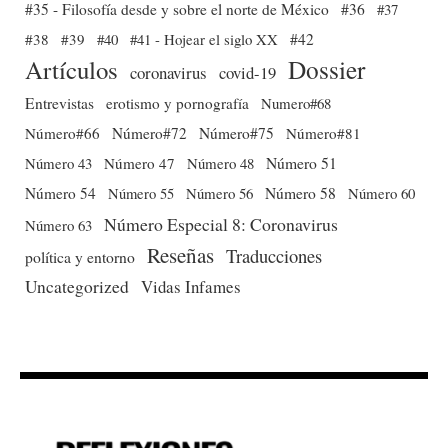
#35 - Filosofía desde y sobre el norte de México
#36
#37
#38
#39
#40
#41 - Hojear el siglo XX
#42
Dossier
Artículos
coronavirus
covid-19
Entrevistas
erotismo y pornografía
Numero#68
Número#66
Número#72
Número#75
Número#81
Número 51
Número 43
Número 47
Número 48
Número 54
Número 56
Número 58
Número 60
Número 55
Número Especial 8: Coronavirus
Número 63
Reseñas
Traducciones
política y entorno
Uncategorized
Vidas Infames