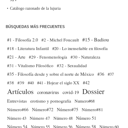
Catálogo razonado de la lujuria
BÚSQUEDAS MÁS FRECUENTES
#15 - Badiou
#1 - Filosofía 2.0
#2 - Michel Foucault
#18 - Literatura Infantil
#20 - Lo inenseñable en filosofía
#21 - Arte
#29 - Fenomenología
#30 - Naturaleza
#31 - Vitalismo Filosófico
#32 - Sexualidad
#35 - Filosofía desde y sobre el norte de México
#36
#37
#38
#39
#40
#41 - Hojear el siglo XX
#42
Dossier
Artículos
coronavirus
covid-19
Entrevistas
erotismo y pornografía
Numero#68
Número#66
Número#72
Número#75
Número#81
Número 51
Número 43
Número 47
Número 48
Número 54
Número 56
Número 58
Número 60
Número 55