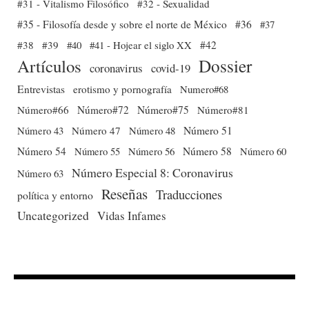
#31 - Vitalismo Filosófico
#32 - Sexualidad
#35 - Filosofía desde y sobre el norte de México
#36
#37
#38
#39
#40
#41 - Hojear el siglo XX
#42
Dossier
Artículos
coronavirus
covid-19
Entrevistas
erotismo y pornografía
Numero#68
Número#66
Número#72
Número#75
Número#81
Número 51
Número 43
Número 47
Número 48
Número 54
Número 56
Número 58
Número 60
Número 55
Número Especial 8: Coronavirus
Número 63
Reseñas
Traducciones
política y entorno
Uncategorized
Vidas Infames