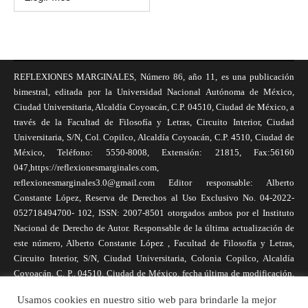
REFLEXIONES MARGINALES, Número 86, año 11, es una publicación
bimestral, editada por la Universidad Nacional Autónoma de México,
Ciudad Universitaria, Alcaldía Coyoacán, C.P. 04510, Ciudad de México, a
través de la Facultad de Filosofía y Letras, Circuito Interior, Ciudad
Universitaria, S/N, Col. Copilco, Alcaldía Coyoacán, C.P. 4510, Ciudad de
México, Teléfono: 5550-8008, Extensión: 21815, Fax:56160
047,https://reflexionesmarginales.com,
reflexionesmarginales3.0@gmail.com Editor responsable: Alberto
Constante López, Reserva de Derechos al Uso Exclusivo No. 04-2022-
052718494700- 102, ISSN: 2007-8501 otorgados ambos por el Instituto
Nacional de Derecho de Autor. Responsable de la última actualización de
este número, Alberto Constante López , Facultad de Filosofía y Letras,
Circuito Interior, S/N, Ciudad Universitaria, Colonia Copilco, Alcaldía
Coyoacán, C. P., 04510, Ciudad de México, fecha última de modificación,
1 de abril de 2025. Las opiniones expresadas por los autores no
Usamos cookies en nuestro sitio web para brindarle la mejor
necesariamente reflejan la postura de la revista, ni de Universidad Nacional