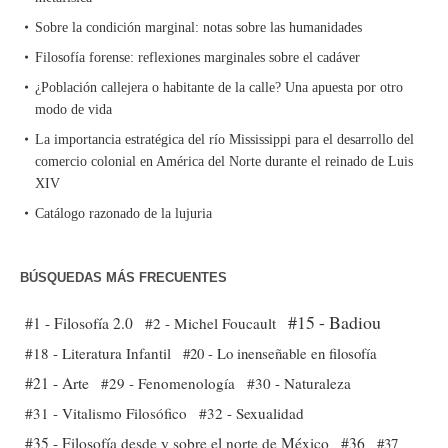
Sobre la condición marginal: notas sobre las humanidades
Filosofía forense: reflexiones marginales sobre el cadáver
¿Población callejera o habitante de la calle? Una apuesta por otro
modo de vida
La importancia estratégica del río Mississippi para el desarrollo del
comercio colonial en América del Norte durante el reinado de Luis
XIV
Catálogo razonado de la lujuria
BÚSQUEDAS MÁS FRECUENTES
#15 - Badiou
#1 - Filosofía 2.0
#2 - Michel Foucault
#18 - Literatura Infantil
#20 - Lo inenseñable en filosofía
#21 - Arte
#29 - Fenomenología
#30 - Naturaleza
#31 - Vitalismo Filosófico
#32 - Sexualidad
#35 - Filosofía desde y sobre el norte de México
#36
#37