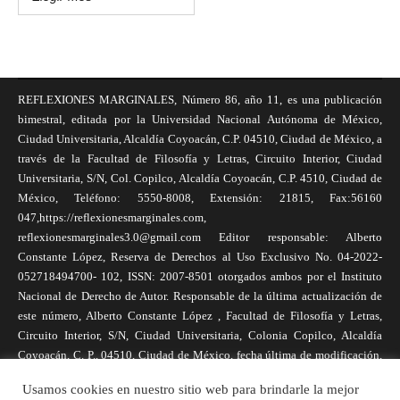
REFLEXIONES MARGINALES, Número 86, año 11, es una publicación
bimestral, editada por la Universidad Nacional Autónoma de México,
Ciudad Universitaria, Alcaldía Coyoacán, C.P. 04510, Ciudad de México, a
través de la Facultad de Filosofía y Letras, Circuito Interior, Ciudad
Universitaria, S/N, Col. Copilco, Alcaldía Coyoacán, C.P. 4510, Ciudad de
México, Teléfono: 5550-8008, Extensión: 21815, Fax:56160
047,https://reflexionesmarginales.com,
reflexionesmarginales3.0@gmail.com Editor responsable: Alberto
Constante López, Reserva de Derechos al Uso Exclusivo No. 04-2022-
052718494700- 102, ISSN: 2007-8501 otorgados ambos por el Instituto
Nacional de Derecho de Autor. Responsable de la última actualización de
este número, Alberto Constante López , Facultad de Filosofía y Letras,
Circuito Interior, S/N, Ciudad Universitaria, Colonia Copilco, Alcaldía
Coyoacán, C. P., 04510, Ciudad de México, fecha última de modificación,
1 de abril de 2025. Las opiniones expresadas por los autores no
Usamos cookies en nuestro sitio web para brindarle la mejor
necesariamente reflejan la postura de la revista, ni de Universidad Nacional