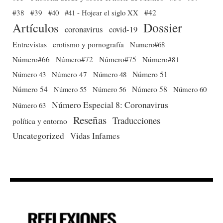
#38
#39
#40
#41 - Hojear el siglo XX
#42
Dossier
Artículos
coronavirus
covid-19
Entrevistas
erotismo y pornografía
Numero#68
Número#66
Número#72
Número#75
Número#81
Número 51
Número 43
Número 47
Número 48
Número 54
Número 56
Número 58
Número 60
Número 55
Número Especial 8: Coronavirus
Número 63
Reseñas
Traducciones
política y entorno
Uncategorized
Vidas Infames