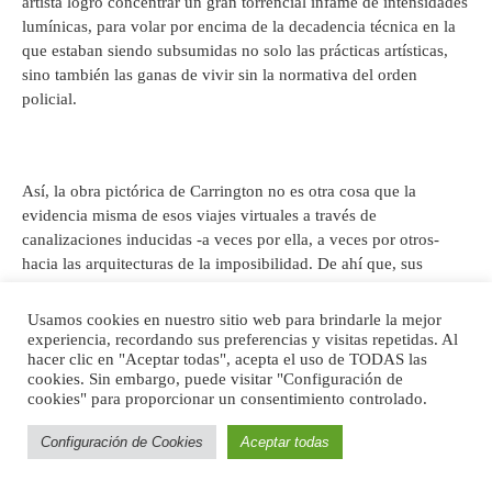
artista logró concentrar un gran torrencial infame de intensidades
lumínicas, para volar por encima de la decadencia técnica en la
que estaban siendo subsumidas no solo las prácticas artísticas,
sino también las ganas de vivir sin la normativa del orden
policial.
Así, la obra pictórica de Carrington no es otra cosa que la
evidencia misma de esos viajes virtuales a través de
canalizaciones inducidas -a veces por ella, a veces por otros-
hacia las arquitecturas de la imposibilidad. De ahí que, sus
desprendimientos astrales la llevaban a visitar la eternidad,
puesto que oscilaba entre todos los tiempos, desafiando las
Usamos cookies en nuestro sitio web para brindarle la mejor
barreras implícitas en una temporalidad lineal.
experiencia, recordando sus preferencias y visitas repetidas. Al
hacer clic en "Aceptar todas", acepta el uso de TODAS las
cookies. Sin embargo, puede visitar "Configuración de
cookies" para proporcionar un consentimiento controlado.
Gracias a estos desprendimientos, sus lienzos están poblados de
Configuración de Cookies
Aceptar todas
todos esos testimonios alquímicos, brujas, duendes, símbolos
esotéricos, que dan cuenta de la alta frecuencia de su vuelo. Sólo