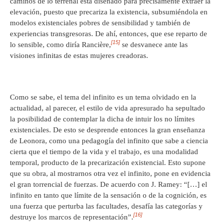
caminos de lo terrenal está diseñado para precisamente extraer la
elevación, puesto que precariza la existencia, subsumiéndola en
modelos existenciales pobres de sensibilidad y también de
experiencias transgresoras. De ahí, entonces, que ese reparto de
[15]
lo sensible, como diría Rancière,
se desvanece ante las
visiones infinitas de estas mujeres creadoras.
Como se sabe, el tema del infinito es un tema olvidado en la
actualidad, al parecer, el estilo de vida apresurado ha sepultado
la posibilidad de contemplar la dicha de intuir los no límites
existenciales. De esto se desprende entonces la gran enseñanza
de Leonora, como una pedagogía del infinito que sabe a ciencia
cierta que el tiempo de la vida y el trabajo, es una modalidad
temporal, producto de la precarización existencial. Esto supone
que su obra, al mostrarnos otra vez el infinito, pone en evidencia
el gran torrencial de fuerzas. De acuerdo con J. Ramey: “[…] el
infinito en tanto que límite de la sensación o de la cognición, es
una fuerza que perturba las facultades, desafía las categorías y
[16]
destruye los marcos de representación”.