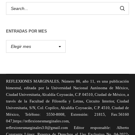
ENTRADAS POR MES
REFLEXIONES MARGINALES, Número 86, año 11, es una publicación
bimestral, editada por la Universidad Nacional Autónoma de México,
Ciudad Universitaria, Alcaldía Coyoacán, C.P. 04510, Ciudad de México, a
través de la Facultad de Filosofía y Letras, Circuito Interior, Ciudad
Universitaria, S/N, Col. Copilco, Alcaldía Coyoacán, C.P. 4510, Ciudad de
México, Teléfono: 5550-8008, Extensión: 21815, Fax:56160
047,https://reflexionesmarginales.com,
reflexionesmarginales3.0@gmail.com Editor responsable: Alberto
Constante López, Reserva de Derechos al Uso Exclusivo No. 04-2022-