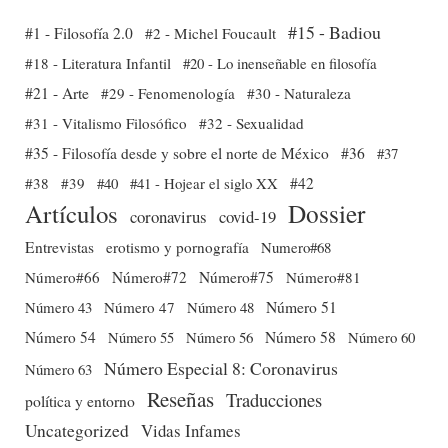
#15 - Badiou
#1 - Filosofía 2.0
#2 - Michel Foucault
#18 - Literatura Infantil
#20 - Lo inenseñable en filosofía
#21 - Arte
#29 - Fenomenología
#30 - Naturaleza
#31 - Vitalismo Filosófico
#32 - Sexualidad
#35 - Filosofía desde y sobre el norte de México
#36
#37
#38
#39
#40
#41 - Hojear el siglo XX
#42
Dossier
Artículos
coronavirus
covid-19
Entrevistas
erotismo y pornografía
Numero#68
Número#66
Número#72
Número#75
Número#81
Número 51
Número 43
Número 47
Número 48
Número 54
Número 56
Número 58
Número 60
Número 55
Número Especial 8: Coronavirus
Número 63
Reseñas
Traducciones
política y entorno
Uncategorized
Vidas Infames