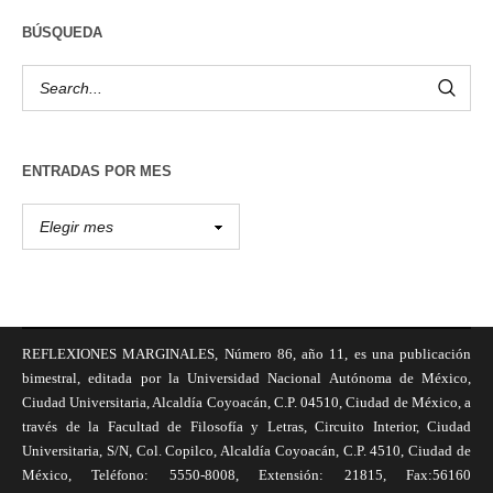
BÚSQUEDA
ENTRADAS POR MES
REFLEXIONES MARGINALES, Número 86, año 11, es una publicación
bimestral, editada por la Universidad Nacional Autónoma de México,
Ciudad Universitaria, Alcaldía Coyoacán, C.P. 04510, Ciudad de México, a
través de la Facultad de Filosofía y Letras, Circuito Interior, Ciudad
Universitaria, S/N, Col. Copilco, Alcaldía Coyoacán, C.P. 4510, Ciudad de
México, Teléfono: 5550-8008, Extensión: 21815, Fax:56160