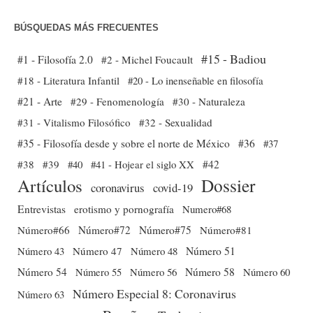
BÚSQUEDAS MÁS FRECUENTES
#15 - Badiou
#1 - Filosofía 2.0
#2 - Michel Foucault
#18 - Literatura Infantil
#20 - Lo inenseñable en filosofía
#21 - Arte
#29 - Fenomenología
#30 - Naturaleza
#31 - Vitalismo Filosófico
#32 - Sexualidad
#35 - Filosofía desde y sobre el norte de México
#36
#37
#38
#39
#40
#41 - Hojear el siglo XX
#42
Dossier
Artículos
coronavirus
covid-19
Entrevistas
erotismo y pornografía
Numero#68
Número#66
Número#72
Número#75
Número#81
Número 51
Número 43
Número 47
Número 48
Número 54
Número 56
Número 58
Número 60
Número 55
Número Especial 8: Coronavirus
Número 63