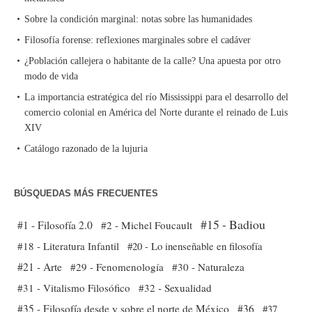
Sobre la condición marginal: notas sobre las humanidades
Filosofía forense: reflexiones marginales sobre el cadáver
¿Población callejera o habitante de la calle? Una apuesta por otro
modo de vida
La importancia estratégica del río Mississippi para el desarrollo del
comercio colonial en América del Norte durante el reinado de Luis
XIV
Catálogo razonado de la lujuria
BÚSQUEDAS MÁS FRECUENTES
#15 - Badiou
#1 - Filosofía 2.0
#2 - Michel Foucault
#18 - Literatura Infantil
#20 - Lo inenseñable en filosofía
#21 - Arte
#29 - Fenomenología
#30 - Naturaleza
#31 - Vitalismo Filosófico
#32 - Sexualidad
#35 - Filosofía desde y sobre el norte de México
#36
#37