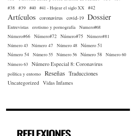
#38
#39
#40
#41 - Hojear el siglo XX
#42
Dossier
Artículos
coronavirus
covid-19
Entrevistas
erotismo y pornografía
Numero#68
Número#66
Número#72
Número#75
Número#81
Número 51
Número 43
Número 47
Número 48
Número 54
Número 56
Número 58
Número 60
Número 55
Número Especial 8: Coronavirus
Número 63
Reseñas
Traducciones
política y entorno
Uncategorized
Vidas Infames