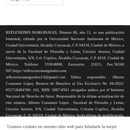
REFLEXIONES MARGINALES, Número 86, año 11, es una publicación
bimestral, editada por la Universidad Nacional Autónoma de México,
Ciudad Universitaria, Alcaldía Coyoacán, C.P. 04510, Ciudad de México, a
través de la Facultad de Filosofía y Letras, Circuito Interior, Ciudad
Universitaria, S/N, Col. Copilco, Alcaldía Coyoacán, C.P. 4510, Ciudad de
México, Teléfono: 5550-8008, Extensión: 21815, Fax:56160
047,https://reflexionesmarginales.com,
reflexionesmarginales3.0@gmail.com Editor responsable: Alberto
Constante López, Reserva de Derechos al Uso Exclusivo No. 04-2022-
052718494700- 102, ISSN: 2007-8501 otorgados ambos por el Instituto
Nacional de Derecho de Autor. Responsable de la última actualización de
este número, Alberto Constante López , Facultad de Filosofía y Letras,
Circuito Interior, S/N, Ciudad Universitaria, Colonia Copilco, Alcaldía
Coyoacán, C. P., 04510, Ciudad de México, fecha última de modificación,
1 de abril de 2025. Las opiniones expresadas por los autores no
Usamos cookies en nuestro sitio web para brindarle la mejor
necesariamente reflejan la postura de la revista, ni de Universidad Nacional