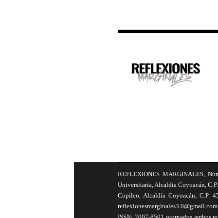
REFLEXIONES MARGINALES, Número 8
Universitaria, Alcaldía Coyoacán, C.P.
Copilco, Alcaldía Coyoacán, C.P. 4
reflexionesmarginales3.0@gmail.com 
ISSN: 2007-8501 otorgados ambos por 