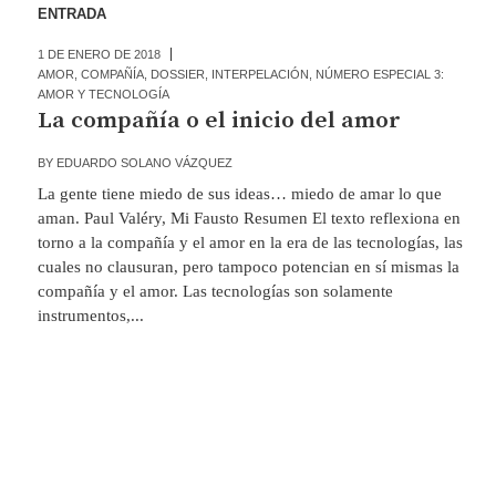
ENTRADA
1 DE ENERO DE 2018
AMOR
,
COMPAÑÍA
,
DOSSIER
,
INTERPELACIÓN
,
NÚMERO ESPECIAL 3:
AMOR Y TECNOLOGÍA
La compañía o el inicio del amor
BY
EDUARDO SOLANO VÁZQUEZ
La gente tiene miedo de sus ideas… miedo de amar lo que
aman. Paul Valéry, Mi Fausto Resumen El texto reflexiona en
torno a la compañía y el amor en la era de las tecnologías, las
cuales no clausuran, pero tampoco potencian en sí mismas la
compañía y el amor. Las tecnologías son solamente
instrumentos,...