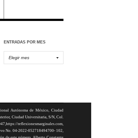
ENTRADAS POR MES
cional Autónoma de México, Ciudad
terior, Ciudad Universitaria, S/N, Col.
,https://reflexionesmarginales.com,
usivo No. 04-2022-052718494700- 102,
ión de este número, Alberto Constante