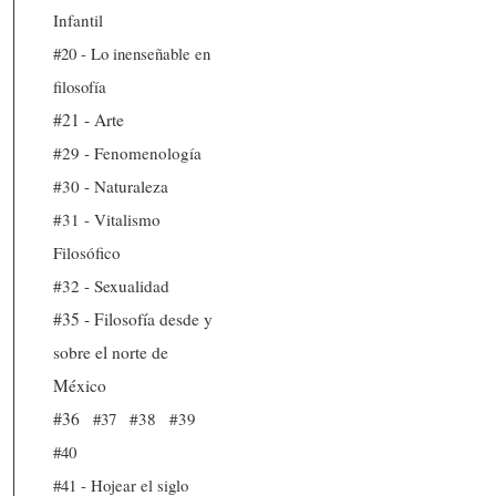
Infantil
#20 - Lo inenseñable en
filosofía
#21 - Arte
#29 - Fenomenología
#30 - Naturaleza
#31 - Vitalismo
Filosófico
#32 - Sexualidad
#35 - Filosofía desde y
sobre el norte de
México
#36
#37
#38
#39
#40
#41 - Hojear el siglo