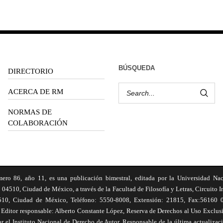
BÚSQUEDA
DIRECTORIO
ACERCA DE RM
NORMAS DE
COLABORACIÓN
6, año 11, es una publicación bimestral, editada por la Universidad Na
 04510, Ciudad de México, a través de la Facultad de Filosofía y Letras, Circuito In
510, Ciudad de México, Teléfono: 5550-8008, Extensión: 21815, Fax:56160 047
Editor responsable: Alberto Constante López, Reserva de Derechos al Uso Excl
el Instituto Nacional de Derecho de Autor. Responsable de la última actualizac