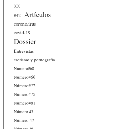
XX
Artículos
#42
coronavirus
covid-19
Dossier
Entrevistas
erotismo y pornografía
Numero#68
Número#66
Número#72
Número#75
Número#81
Número 43
Número 47
Número 48