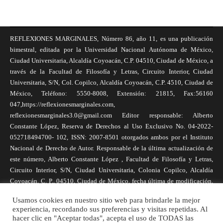
REFLEXIONES MARGINALES, Número 86, año 11, es una publicación
bimestral, editada por la Universidad Nacional Autónoma de México,
Ciudad Universitaria, Alcaldía Coyoacán, C.P. 04510, Ciudad de México, a
través de la Facultad de Filosofía y Letras, Circuito Interior, Ciudad
Universitaria, S/N, Col. Copilco, Alcaldía Coyoacán, C.P. 4510, Ciudad de
México, Teléfono: 5550-8008, Extensión: 21815, Fax:56160
047,https://reflexionesmarginales.com,
reflexionesmarginales3.0@gmail.com Editor responsable: Alberto
Constante López, Reserva de Derechos al Uso Exclusivo No. 04-2022-
052718494700- 102, ISSN: 2007-8501 otorgados ambos por el Instituto
Nacional de Derecho de Autor. Responsable de la última actualización de
este número, Alberto Constante López , Facultad de Filosofía y Letras,
Circuito Interior, S/N, Ciudad Universitaria, Colonia Copilco, Alcaldía
Coyoacán, C. P., 04510, Ciudad de México, fecha última de modificación,
1 de abril de 2025. Las opiniones expresadas por los autores no
Usamos cookies en nuestro sitio web para brindarle la mejor
necesariamente reflejan la postura de la revista, ni de Universidad Nacional
experiencia, recordando sus preferencias y visitas repetidas. Al
Autónoma de México. Los autores son responsables de los contenidos de
hacer clic en "Aceptar todas", acepta el uso de TODAS las