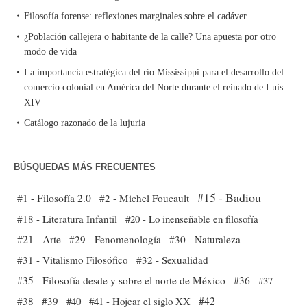
Filosofía forense: reflexiones marginales sobre el cadáver
¿Población callejera o habitante de la calle? Una apuesta por otro
modo de vida
La importancia estratégica del río Mississippi para el desarrollo del
comercio colonial en América del Norte durante el reinado de Luis
XIV
Catálogo razonado de la lujuria
BÚSQUEDAS MÁS FRECUENTES
#15 - Badiou
#1 - Filosofía 2.0
#2 - Michel Foucault
#18 - Literatura Infantil
#20 - Lo inenseñable en filosofía
#21 - Arte
#29 - Fenomenología
#30 - Naturaleza
#31 - Vitalismo Filosófico
#32 - Sexualidad
#35 - Filosofía desde y sobre el norte de México
#36
#37
#38
#39
#40
#41 - Hojear el siglo XX
#42