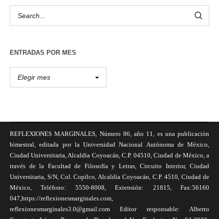
ENTRADAS POR MES
REFLEXIONES MARGINALES, Número 86, año 11, es una publicación
bimestral, editada por la Universidad Nacional Autónoma de México,
Ciudad Universitaria, Alcaldía Coyoacán, C.P. 04510, Ciudad de México, a
través de la Facultad de Filosofía y Letras, Circuito Interior, Ciudad
Universitaria, S/N, Col. Copilco, Alcaldía Coyoacán, C.P. 4510, Ciudad de
México, Teléfono: 5550-8008, Extensión: 21815, Fax:56160
047,https://reflexionesmarginales.com,
reflexionesmarginales3.0@gmail.com Editor responsable: Alberto