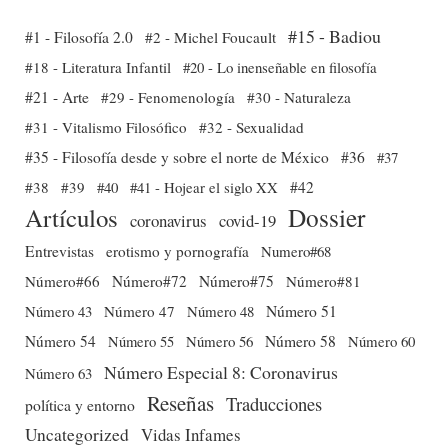
#15 - Badiou
#1 - Filosofía 2.0
#2 - Michel Foucault
#18 - Literatura Infantil
#20 - Lo inenseñable en filosofía
#21 - Arte
#29 - Fenomenología
#30 - Naturaleza
#31 - Vitalismo Filosófico
#32 - Sexualidad
#35 - Filosofía desde y sobre el norte de México
#36
#37
#38
#39
#40
#41 - Hojear el siglo XX
#42
Dossier
Artículos
coronavirus
covid-19
Entrevistas
erotismo y pornografía
Numero#68
Número#66
Número#72
Número#75
Número#81
Número 51
Número 43
Número 47
Número 48
Número 54
Número 56
Número 58
Número 60
Número 55
Número Especial 8: Coronavirus
Número 63
Reseñas
Traducciones
política y entorno
Uncategorized
Vidas Infames