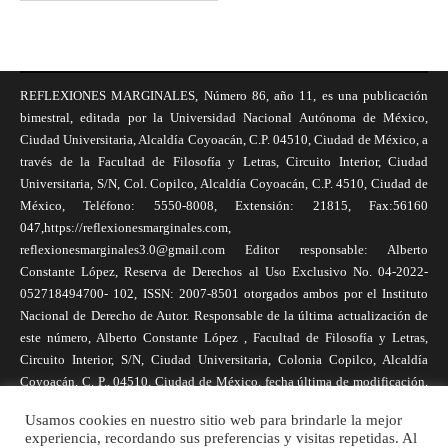
REFLEXIONES MARGINALES, Número 86, año 11, es una publicación
bimestral, editada por la Universidad Nacional Autónoma de México,
Ciudad Universitaria, Alcaldía Coyoacán, C.P. 04510, Ciudad de México, a
través de la Facultad de Filosofía y Letras, Circuito Interior, Ciudad
Universitaria, S/N, Col. Copilco, Alcaldía Coyoacán, C.P. 4510, Ciudad de
México, Teléfono: 5550-8008, Extensión: 21815, Fax:56160
047,https://reflexionesmarginales.com,
reflexionesmarginales3.0@gmail.com Editor responsable: Alberto
Constante López, Reserva de Derechos al Uso Exclusivo No. 04-2022-
052718494700- 102, ISSN: 2007-8501 otorgados ambos por el Instituto
Nacional de Derecho de Autor. Responsable de la última actualización de
este número, Alberto Constante López , Facultad de Filosofía y Letras,
Circuito Interior, S/N, Ciudad Universitaria, Colonia Copilco, Alcaldía
Coyoacán, C. P., 04510, Ciudad de México, fecha última de modificación,
1 de abril de 2025. Las opiniones expresadas por los autores no
Usamos cookies en nuestro sitio web para brindarle la mejor
necesariamente reflejan la postura de la revista, ni de Universidad Nacional
experiencia, recordando sus preferencias y visitas repetidas. Al
Autónoma de México. Los autores son responsables de los contenidos de