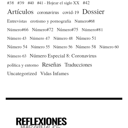
#38
#39
#40
#41 - Hojear el siglo XX
#42
Dossier
Artículos
coronavirus
covid-19
Entrevistas
erotismo y pornografía
Numero#68
Número#66
Número#72
Número#75
Número#81
Número 51
Número 43
Número 47
Número 48
Número 54
Número 56
Número 58
Número 60
Número 55
Número Especial 8: Coronavirus
Número 63
Reseñas
Traducciones
política y entorno
Uncategorized
Vidas Infames