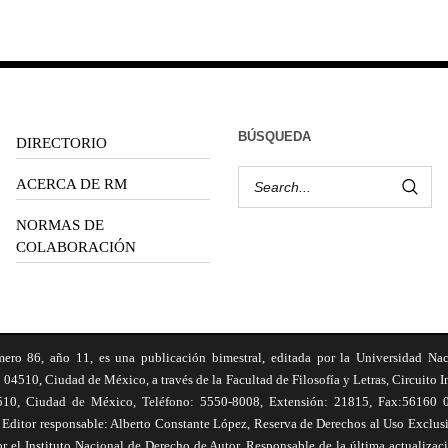
BÚSQUEDA
DIRECTORIO
ACERCA DE RM
NORMAS DE
COLABORACIÓN
6, año 11, es una publicación bimestral, editada por la Universidad Na
 04510, Ciudad de México, a través de la Facultad de Filosofía y Letras, Circuito In
510, Ciudad de México, Teléfono: 5550-8008, Extensión: 21815, Fax:56160 047
Editor responsable: Alberto Constante López, Reserva de Derechos al Uso Excl
el Instituto Nacional de Derecho de Autor. Responsable de la última actualizac