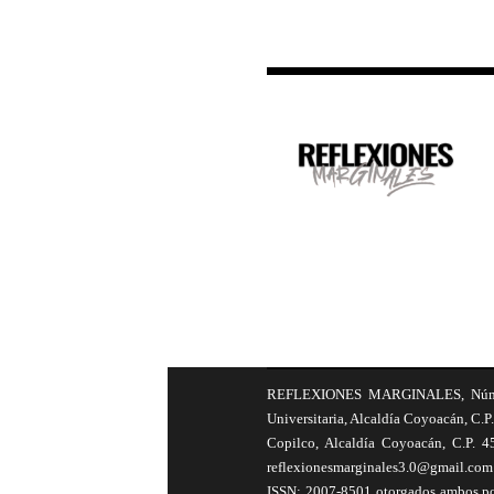
REFLEXIONES MARGINALES, Número 8
Universitaria, Alcaldía Coyoacán, C.P.
Copilco, Alcaldía Coyoacán, C.P. 4
reflexionesmarginales3.0@gmail.com 
ISSN: 2007-8501 otorgados ambos por 