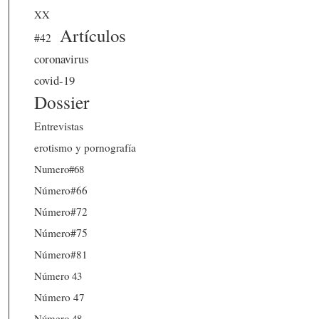
XX
Artículos
#42
coronavirus
covid-19
Dossier
Entrevistas
erotismo y pornografía
Numero#68
Número#66
Número#72
Número#75
Número#81
Número 43
Número 47
Número 48