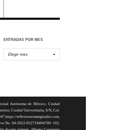
ENTRADAS POR MES
cional Autónoma de México, Ciudad
terior, Ciudad Universitaria, S/N, Col.
,https://reflexionesmarginales.com,
usivo No. 04-2022-052718494700- 102,
ión de este número, Alberto Constante