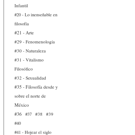
Infantil
#20 - Lo inenseñable en
filosofía
#21 - Arte
#29 - Fenomenología
#30 - Naturaleza
#31 - Vitalismo
Filosófico
#32 - Sexualidad
#35 - Filosofía desde y
sobre el norte de
México
#36
#37
#38
#39
#40
#41 - Hojear el siglo