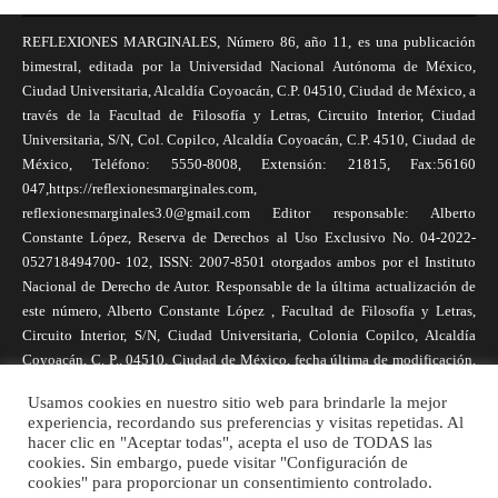
REFLEXIONES MARGINALES, Número 86, año 11, es una publicación
bimestral, editada por la Universidad Nacional Autónoma de México,
Ciudad Universitaria, Alcaldía Coyoacán, C.P. 04510, Ciudad de México, a
través de la Facultad de Filosofía y Letras, Circuito Interior, Ciudad
Universitaria, S/N, Col. Copilco, Alcaldía Coyoacán, C.P. 4510, Ciudad de
México, Teléfono: 5550-8008, Extensión: 21815, Fax:56160
047,https://reflexionesmarginales.com,
reflexionesmarginales3.0@gmail.com Editor responsable: Alberto
Constante López, Reserva de Derechos al Uso Exclusivo No. 04-2022-
052718494700- 102, ISSN: 2007-8501 otorgados ambos por el Instituto
Nacional de Derecho de Autor. Responsable de la última actualización de
este número, Alberto Constante López , Facultad de Filosofía y Letras,
Circuito Interior, S/N, Ciudad Universitaria, Colonia Copilco, Alcaldía
Coyoacán, C. P., 04510, Ciudad de México, fecha última de modificación,
1 de abril de 2025. Las opiniones expresadas por los autores no
Usamos cookies en nuestro sitio web para brindarle la mejor
necesariamente reflejan la postura de la revista, ni de Universidad Nacional
experiencia, recordando sus preferencias y visitas repetidas. Al
Autónoma de México. Los autores son responsables de los contenidos de
hacer clic en "Aceptar todas", acepta el uso de TODAS las
sus artículos. Se autoriza la reproducción total o parcial de los textos aquí
cookies. Sin embargo, puede visitar "Configuración de
cookies" para proporcionar un consentimiento controlado.
publicados siempre y cuando se cite la fuente completa y la dirección