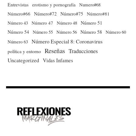
Entrevistas
erotismo y pornografía
Numero#68
Número#66
Número#72
Número#75
Número#81
Número 51
Número 43
Número 47
Número 48
Número 54
Número 56
Número 58
Número 60
Número 55
Número Especial 8: Coronavirus
Número 63
Reseñas
Traducciones
política y entorno
Uncategorized
Vidas Infames