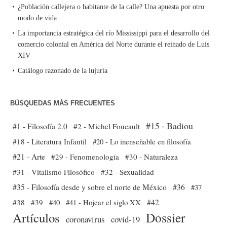
¿Población callejera o habitante de la calle? Una apuesta por otro
modo de vida
La importancia estratégica del río Mississippi para el desarrollo del
comercio colonial en América del Norte durante el reinado de Luis
XIV
Catálogo razonado de la lujuria
BÚSQUEDAS MÁS FRECUENTES
#15 - Badiou
#1 - Filosofía 2.0
#2 - Michel Foucault
#18 - Literatura Infantil
#20 - Lo inenseñable en filosofía
#21 - Arte
#29 - Fenomenología
#30 - Naturaleza
#31 - Vitalismo Filosófico
#32 - Sexualidad
#35 - Filosofía desde y sobre el norte de México
#36
#37
#38
#39
#40
#41 - Hojear el siglo XX
#42
Dossier
Artículos
coronavirus
covid-19