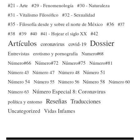
#21 - Arte
#29 - Fenomenología
#30 - Naturaleza
#31 - Vitalismo Filosófico
#32 - Sexualidad
#35 - Filosofía desde y sobre el norte de México
#36
#37
#38
#39
#40
#41 - Hojear el siglo XX
#42
Dossier
Artículos
coronavirus
covid-19
Entrevistas
erotismo y pornografía
Numero#68
Número#66
Número#72
Número#75
Número#81
Número 51
Número 43
Número 47
Número 48
Número 54
Número 56
Número 58
Número 60
Número 55
Número Especial 8: Coronavirus
Número 63
Reseñas
Traducciones
política y entorno
Uncategorized
Vidas Infames