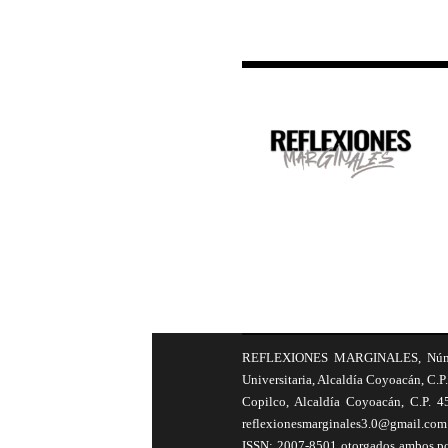
REFLEXIONES MARGINALES, Número 8
Universitaria, Alcaldía Coyoacán, C.P.
Copilco, Alcaldía Coyoacán, C.P. 4
reflexionesmarginales3.0@gmail.com 
ISSN: 2007-8501 otorgados ambos por 