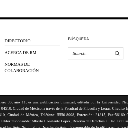
BÚSQUEDA
DIRECTORIO
ACERCA DE RM
NORMAS DE
COLABORACIÓN
6, año 11, es una publicación bimestral, editada por la Universidad Na
 04510, Ciudad de México, a través de la Facultad de Filosofía y Letras, Circuito In
510, Ciudad de México, Teléfono: 5550-8008, Extensión: 21815, Fax:56160 047
Editor responsable: Alberto Constante López, Reserva de Derechos al Uso Excl
el Instituto Nacional de Derecho de Autor. Responsable de la última actualizac