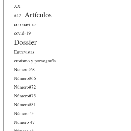
XX
Artículos
#42
coronavirus
covid-19
Dossier
Entrevistas
erotismo y pornografía
Numero#68
Número#66
Número#72
Número#75
Número#81
Número 43
Número 47
Número 48