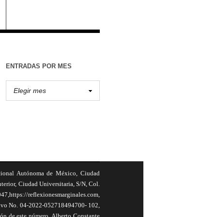
ENTRADAS POR MES
cional Autónoma de México, Ciudad
terior, Ciudad Universitaria, S/N, Col.
,https://reflexionesmarginales.com,
usivo No. 04-2022-052718494700- 102,
ión de este número, Alberto Constante