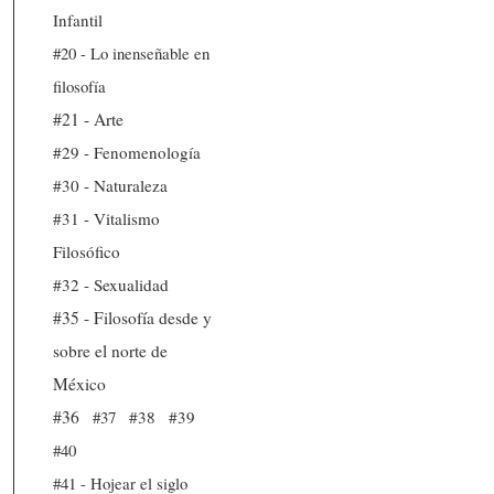
Infantil
#20 - Lo inenseñable en
filosofía
#21 - Arte
#29 - Fenomenología
#30 - Naturaleza
#31 - Vitalismo
Filosófico
#32 - Sexualidad
#35 - Filosofía desde y
sobre el norte de
México
#36
#37
#38
#39
#40
#41 - Hojear el siglo