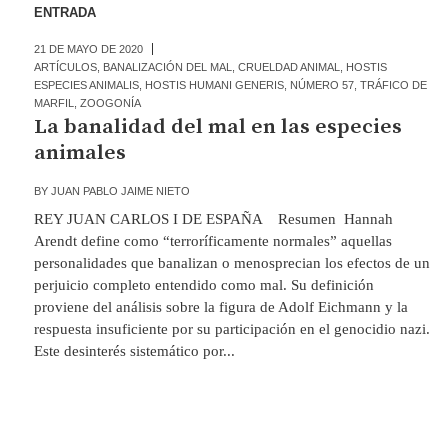
ENTRADA
21 DE MAYO DE 2020
ARTÍCULOS
,
BANALIZACIÓN DEL MAL
,
CRUELDAD ANIMAL
,
HOSTIS
ESPECIES ANIMALIS
,
HOSTIS HUMANI GENERIS
,
NÚMERO 57
,
TRÁFICO DE
MARFIL
,
ZOOGONÍA
La banalidad del mal en las especies
animales
BY
JUAN PABLO JAIME NIETO
REY JUAN CARLOS I DE ESPAÑA Resumen Hannah
Arendt define como “terroríficamente normales” aquellas
personalidades que banalizan o menosprecian los efectos de un
perjuicio completo entendido como mal. Su definición
proviene del análisis sobre la figura de Adolf Eichmann y la
respuesta insuficiente por su participación en el genocidio nazi.
Este desinterés sistemático por...