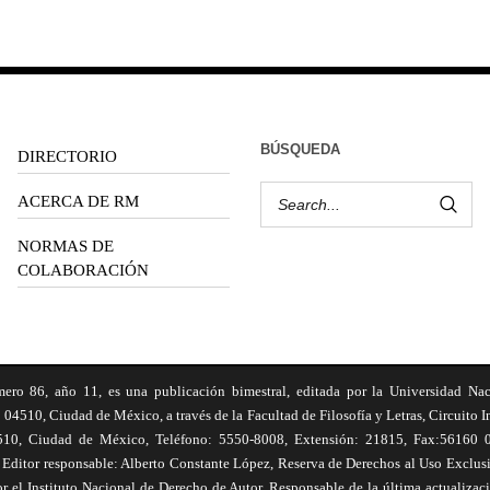
BÚSQUEDA
DIRECTORIO
ACERCA DE RM
NORMAS DE
COLABORACIÓN
6, año 11, es una publicación bimestral, editada por la Universidad Na
 04510, Ciudad de México, a través de la Facultad de Filosofía y Letras, Circuito In
510, Ciudad de México, Teléfono: 5550-8008, Extensión: 21815, Fax:56160 047
Editor responsable: Alberto Constante López, Reserva de Derechos al Uso Excl
el Instituto Nacional de Derecho de Autor. Responsable de la última actualizac