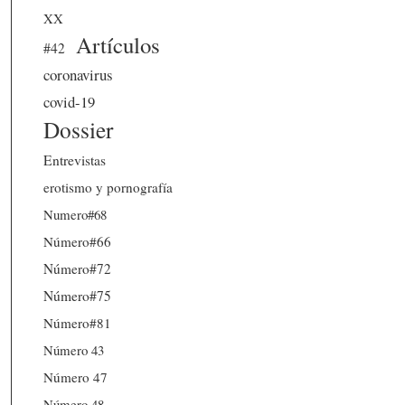
XX
Artículos
#42
coronavirus
covid-19
Dossier
Entrevistas
erotismo y pornografía
Numero#68
Número#66
Número#72
Número#75
Número#81
Número 43
Número 47
Número 48