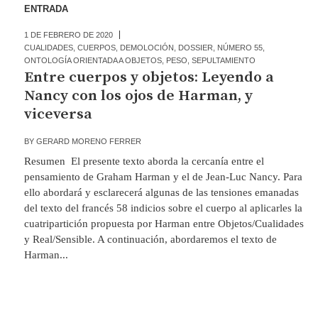
ENTRADA
1 DE FEBRERO DE 2020
CUALIDADES
,
CUERPOS
,
DEMOLOCIÓN
,
DOSSIER
,
NÚMERO 55
,
ONTOLOGÍA ORIENTADA A OBJETOS
,
PESO
,
SEPULTAMIENTO
Entre cuerpos y objetos: Leyendo a
Nancy con los ojos de Harman, y
viceversa
BY
GERARD MORENO FERRER
Resumen El presente texto aborda la cercanía entre el
pensamiento de Graham Harman y el de Jean-Luc Nancy. Para
ello abordará y esclarecerá algunas de las tensiones emanadas
del texto del francés 58 indicios sobre el cuerpo al aplicarles la
cuatripartición propuesta por Harman entre Objetos/Cualidades
y Real/Sensible. A continuación, abordaremos el texto de
Harman...