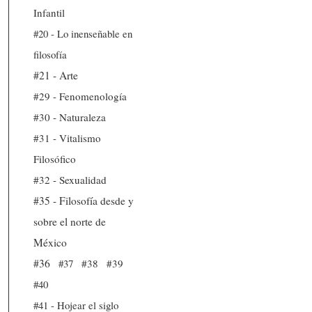
Infantil
#20 - Lo inenseñable en
filosofía
#21 - Arte
#29 - Fenomenología
#30 - Naturaleza
#31 - Vitalismo
Filosófico
#32 - Sexualidad
#35 - Filosofía desde y
sobre el norte de
México
#36
#37
#38
#39
#40
#41 - Hojear el siglo