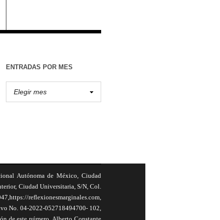
ENTRADAS POR MES
cional Autónoma de México, Ciudad
terior, Ciudad Universitaria, S/N, Col.
,https://reflexionesmarginales.com,
usivo No. 04-2022-052718494700- 102,
ión de este número, Alberto Constante