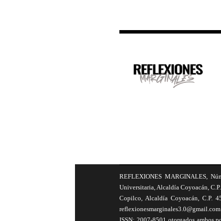
REFLEXIONES MARGINALES, Número 8
Universitaria, Alcaldía Coyoacán, C.P.
Copilco, Alcaldía Coyoacán, C.P. 4
reflexionesmarginales3.0@gmail.com 
ISSN: 2007-8501 otorgados ambos por 