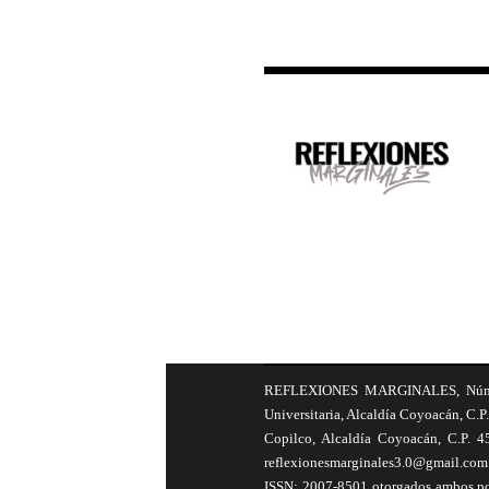
REFLEXIONES MARGINALES, Número 8
Universitaria, Alcaldía Coyoacán, C.P.
Copilco, Alcaldía Coyoacán, C.P. 4
reflexionesmarginales3.0@gmail.com 
ISSN: 2007-8501 otorgados ambos por 