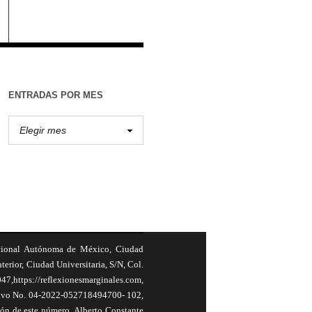
ENTRADAS POR MES
cional Autónoma de México, Ciudad
terior, Ciudad Universitaria, S/N, Col.
,https://reflexionesmarginales.com,
usivo No. 04-2022-052718494700- 102,
ión de este número, Alberto Constante