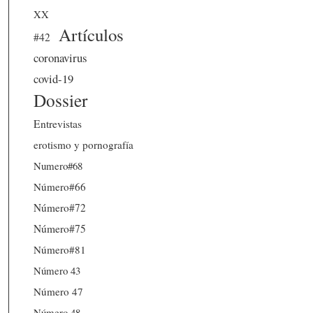
XX
Artículos
#42
coronavirus
covid-19
Dossier
Entrevistas
erotismo y pornografía
Numero#68
Número#66
Número#72
Número#75
Número#81
Número 43
Número 47
Número 48