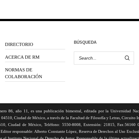
BÚSQUEDA
DIRECTORIO
ACERCA DE RM
NORMAS DE
COLABORACIÓN
6, año 11, es una publicación bimestral, editada por la Universidad Na
 04510, Ciudad de México, a través de la Facultad de Filosofía y Letras, Circuito In
510, Ciudad de México, Teléfono: 5550-8008, Extensión: 21815, Fax:56160 047
Editor responsable: Alberto Constante López, Reserva de Derechos al Uso Excl
el Instituto Nacional de Derecho de Autor. Responsable de la última actualizac