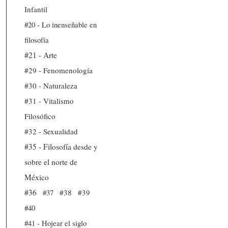
Infantil
#20 - Lo inenseñable en
filosofía
#21 - Arte
#29 - Fenomenología
#30 - Naturaleza
#31 - Vitalismo
Filosófico
#32 - Sexualidad
#35 - Filosofía desde y
sobre el norte de
México
#36
#37
#38
#39
#40
#41 - Hojear el siglo