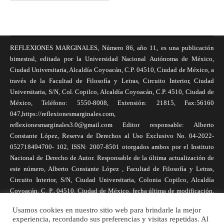
REFLEXIONES MARGINALES, Número 86, año 11, es una publicación
bimestral, editada por la Universidad Nacional Autónoma de México,
Ciudad Universitaria, Alcaldía Coyoacán, C.P. 04510, Ciudad de México, a
través de la Facultad de Filosofía y Letras, Circuito Interior, Ciudad
Universitaria, S/N, Col. Copilco, Alcaldía Coyoacán, C.P. 4510, Ciudad de
México, Teléfono: 5550-8008, Extensión: 21815, Fax:56160
047,https://reflexionesmarginales.com,
reflexionesmarginales3.0@gmail.com Editor responsable: Alberto
Constante López, Reserva de Derechos al Uso Exclusivo No. 04-2022-
052718494700- 102, ISSN: 2007-8501 otorgados ambos por el Instituto
Nacional de Derecho de Autor. Responsable de la última actualización de
este número, Alberto Constante López , Facultad de Filosofía y Letras,
Circuito Interior, S/N, Ciudad Universitaria, Colonia Copilco, Alcaldía
Coyoacán, C. P., 04510, Ciudad de México, fecha última de modificación,
1 de abril de 2025. Las opiniones expresadas por los autores no
Usamos cookies en nuestro sitio web para brindarle la mejor
necesariamente reflejan la postura de la revista, ni de Universidad Nacional
experiencia, recordando sus preferencias y visitas repetidas. Al
Autónoma de México. Los autores son responsables de los contenidos de