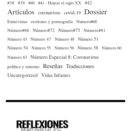
#38
#39
#40
#41 - Hojear el siglo XX
#42
Dossier
Artículos
coronavirus
covid-19
Entrevistas
erotismo y pornografía
Numero#68
Número#66
Número#72
Número#75
Número#81
Número 51
Número 43
Número 47
Número 48
Número 54
Número 56
Número 58
Número 60
Número 55
Número Especial 8: Coronavirus
Número 63
Reseñas
Traducciones
política y entorno
Uncategorized
Vidas Infames