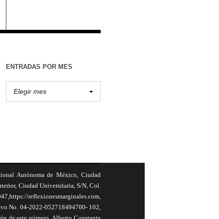
ENTRADAS POR MES
cional Autónoma de México, Ciudad
terior, Ciudad Universitaria, S/N, Col.
,https://reflexionesmarginales.com,
usivo No. 04-2022-052718494700- 102,
ión de este número, Alberto Constante