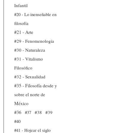
Infantil
#20 - Lo inenseñable en
filosofía
#21 - Arte
#29 - Fenomenología
#30 - Naturaleza
#31 - Vitalismo
Filosófico
#32 - Sexualidad
#35 - Filosofía desde y
sobre el norte de
México
#36
#37
#38
#39
#40
#41 - Hojear el siglo