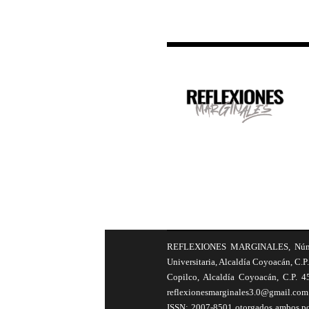
REFLEXIONES MARGINALES, Número 8
Universitaria, Alcaldía Coyoacán, C.P.
Copilco, Alcaldía Coyoacán, C.P. 4
reflexionesmarginales3.0@gmail.com 
ISSN: 2007-8501 otorgados ambos por 