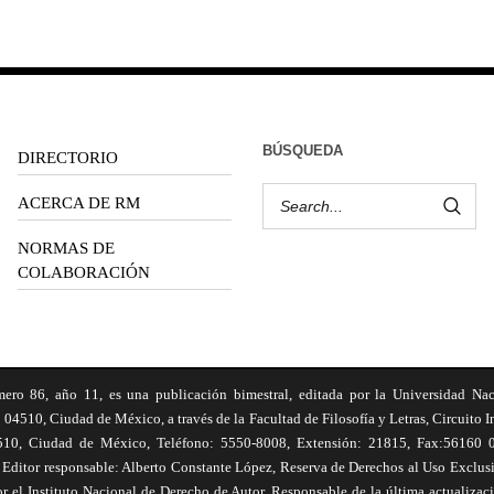
BÚSQUEDA
DIRECTORIO
ACERCA DE RM
NORMAS DE
COLABORACIÓN
6, año 11, es una publicación bimestral, editada por la Universidad Na
 04510, Ciudad de México, a través de la Facultad de Filosofía y Letras, Circuito In
510, Ciudad de México, Teléfono: 5550-8008, Extensión: 21815, Fax:56160 047
Editor responsable: Alberto Constante López, Reserva de Derechos al Uso Excl
el Instituto Nacional de Derecho de Autor. Responsable de la última actualizac