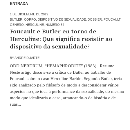
ENTRADA
1 DE DICIEMBRE DE 2019
BUTLER
,
CORPO
,
DISPOSITIVO DE SEXUALIDADE
,
DOSSIER
,
FOUCAULT
,
GÉNERO
,
HERCULINE
,
NÚMERO 54
Foucault e Butler en torno de
Herculine: Que significa resistir ao
dispositivo da sexualidade?
BY
ANDRÉ DUARTE
ODD NERDRUM, “HEMAPHRODITE” (1983) Resumo
Neste artigo discute-se a crítica de Butler ao trabalho de
Foucault sobre o caso Herculine Barbin. Segundo Butler, teria
sido analizado pelo filósofo de modo a desconsiderar vários
aspectos no que toca à performance da sexualidade, do mesmo
modo que idealizaria o caso, arrancando-o da história e de
suas...