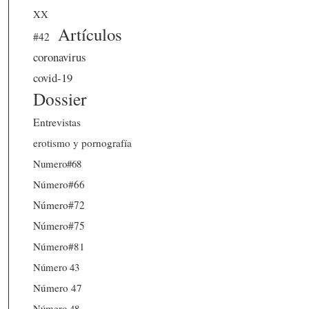
XX
Artículos
#42
coronavirus
covid-19
Dossier
Entrevistas
erotismo y pornografía
Numero#68
Número#66
Número#72
Número#75
Número#81
Número 43
Número 47
Número 48