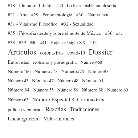
#18 - Literatura Infantil
#20 - Lo inenseñable en filosofía
#21 - Arte
#29 - Fenomenología
#30 - Naturaleza
#31 - Vitalismo Filosófico
#32 - Sexualidad
#35 - Filosofía desde y sobre el norte de México
#36
#37
#38
#39
#40
#41 - Hojear el siglo XX
#42
Dossier
Artículos
coronavirus
covid-19
Entrevistas
erotismo y pornografía
Numero#68
Número#66
Número#72
Número#75
Número#81
Número 51
Número 43
Número 47
Número 48
Número 54
Número 56
Número 58
Número 60
Número 55
Número Especial 8: Coronavirus
Número 63
Reseñas
Traducciones
política y entorno
Uncategorized
Vidas Infames