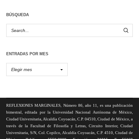
BÚSQUEDA
ENTRADAS POR MES
REFLEXIONES MARGINALES, Número 86, año 11, es una publicación
bimestral, editada por la Universidad Nacional Autónoma de México,
Ciudad Universitaria, Alcaldía Coyoacán, C.P. 04510, Ciudad de México, a
través de la Facultad de Filosofía y Letras, Circuito Interior, Ciudad
Universitaria, S/N, Col. Copilco, Alcaldía Coyoacán, C.P. 4510, Ciudad de