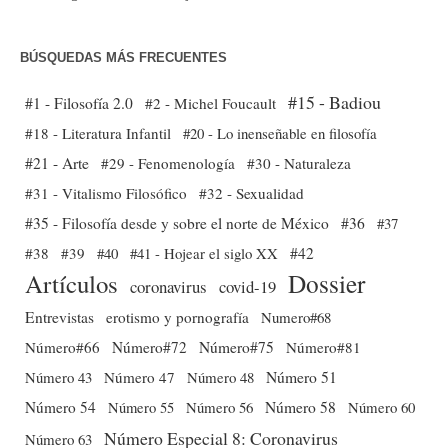
BÚSQUEDAS MÁS FRECUENTES
#15 - Badiou
#1 - Filosofía 2.0
#2 - Michel Foucault
#18 - Literatura Infantil
#20 - Lo inenseñable en filosofía
#21 - Arte
#29 - Fenomenología
#30 - Naturaleza
#31 - Vitalismo Filosófico
#32 - Sexualidad
#35 - Filosofía desde y sobre el norte de México
#36
#37
#38
#39
#40
#41 - Hojear el siglo XX
#42
Dossier
Artículos
coronavirus
covid-19
Entrevistas
erotismo y pornografía
Numero#68
Número#66
Número#72
Número#75
Número#81
Número 51
Número 43
Número 47
Número 48
Número 54
Número 56
Número 58
Número 60
Número 55
Número Especial 8: Coronavirus
Número 63