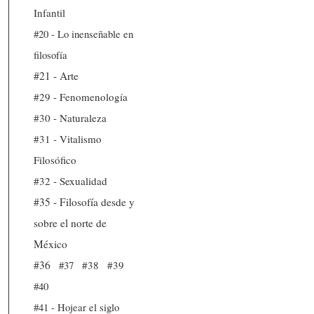
Infantil
#20 - Lo inenseñable en
filosofía
#21 - Arte
#29 - Fenomenología
#30 - Naturaleza
#31 - Vitalismo
Filosófico
#32 - Sexualidad
#35 - Filosofía desde y
sobre el norte de
México
#36
#37
#38
#39
#40
#41 - Hojear el siglo