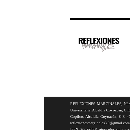
REFLEXIONES MARGINALES, Número 8
Universitaria, Alcaldía Coyoacán, C.P.
Copilco, Alcaldía Coyoacán, C.P. 4
reflexionesmarginales3.0@gmail.com 
ISSN: 2007-8501 otorgados ambos por 