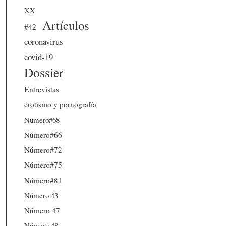
XX
Artículos
#42
coronavirus
covid-19
Dossier
Entrevistas
erotismo y pornografía
Numero#68
Número#66
Número#72
Número#75
Número#81
Número 43
Número 47
Número 48