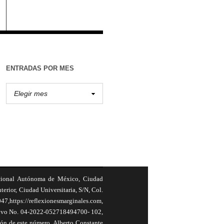
ENTRADAS POR MES
cional Autónoma de México, Ciudad
terior, Ciudad Universitaria, S/N, Col.
,https://reflexionesmarginales.com,
usivo No. 04-2022-052718494700- 102,
ión de este número, Alberto Constante