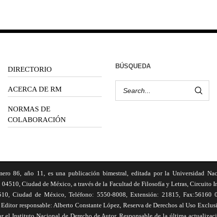
BÚSQUEDA
DIRECTORIO
ACERCA DE RM
NORMAS DE
COLABORACIÓN
6, año 11, es una publicación bimestral, editada por la Universidad Na
 04510, Ciudad de México, a través de la Facultad de Filosofía y Letras, Circuito In
510, Ciudad de México, Teléfono: 5550-8008, Extensión: 21815, Fax:56160 047
Editor responsable: Alberto Constante López, Reserva de Derechos al Uso Excl
el Instituto Nacional de Derecho de Autor. Responsable de la última actualizac