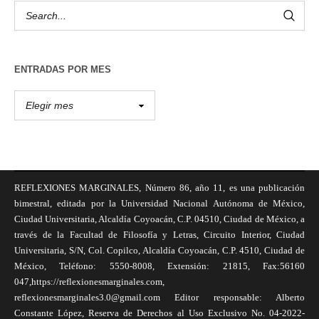
ENTRADAS POR MES
REFLEXIONES MARGINALES, Número 86, año 11, es una publicación
bimestral, editada por la Universidad Nacional Autónoma de México,
Ciudad Universitaria, Alcaldía Coyoacán, C.P. 04510, Ciudad de México, a
través de la Facultad de Filosofía y Letras, Circuito Interior, Ciudad
Universitaria, S/N, Col. Copilco, Alcaldía Coyoacán, C.P. 4510, Ciudad de
México, Teléfono: 5550-8008, Extensión: 21815, Fax:56160
047,https://reflexionesmarginales.com,
reflexionesmarginales3.0@gmail.com Editor responsable: Alberto
Constante López, Reserva de Derechos al Uso Exclusivo No. 04-2022-