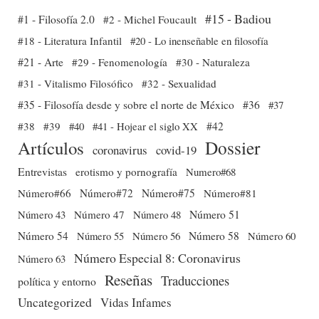
#15 - Badiou
#1 - Filosofía 2.0
#2 - Michel Foucault
#18 - Literatura Infantil
#20 - Lo inenseñable en filosofía
#21 - Arte
#29 - Fenomenología
#30 - Naturaleza
#31 - Vitalismo Filosófico
#32 - Sexualidad
#35 - Filosofía desde y sobre el norte de México
#36
#37
#38
#39
#40
#41 - Hojear el siglo XX
#42
Dossier
Artículos
coronavirus
covid-19
Entrevistas
erotismo y pornografía
Numero#68
Número#66
Número#72
Número#75
Número#81
Número 51
Número 43
Número 47
Número 48
Número 54
Número 56
Número 58
Número 60
Número 55
Número Especial 8: Coronavirus
Número 63
Reseñas
Traducciones
política y entorno
Uncategorized
Vidas Infames